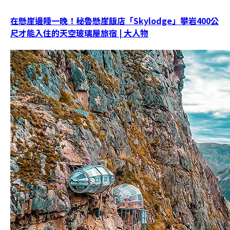
在懸崖邊睡一晚！秘魯懸崖飯店「Skylodge」攀岩400公
尺才能入住的天空玻璃屋旅宿 | 大人物