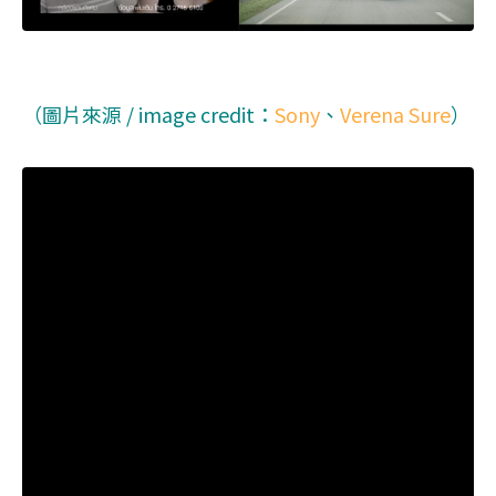
（圖片來源 / image credit：
Sony
、
Verena Sure
）