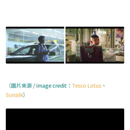
（圖片來源 / image credit：
Tesco Lotus
、
Sunsilk
）