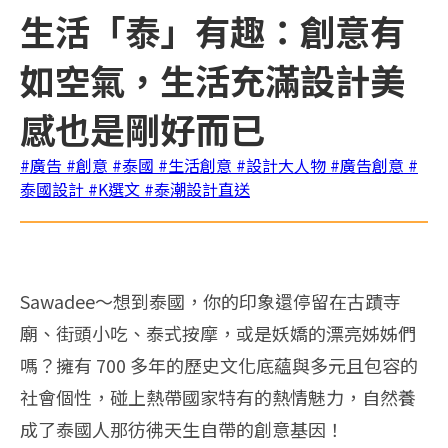
生活「泰」有趣：創意有
如空氣，生活充滿設計美
感也是剛好而已
#廣告
#創意
#泰國
#生活創意
#設計大人物
#廣告創意
#
泰國設計
#K選文
#泰潮設計直送
Sawadee～想到泰國，你的印象還停留在古蹟寺
廟、街頭小吃、泰式按摩，或是妖嬌的漂亮姊姊們
嗎？擁有 700 多年的歷史文化底蘊與多元且包容的
社會個性，碰上熱帶國家特有的熱情魅力，自然養
成了泰國人那彷彿天生自帶的創意基因！