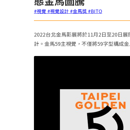
態金馬圖騰
#視覺
#視覺設計
#金馬獎
#BITO
2022台北金馬影展將於11月2日至20
計。金馬59主視覺，不僅將59字型構成