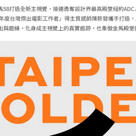
8打造全新主視覺，接連勇奪設計界最高殿堂紐約ADC Awa
馬獎「年度台灣傑出電影工作者」得主質感師陳新發攜手打
出與磨練，化身成主視覺上的真實痕跡，也象徵金馬殿堂