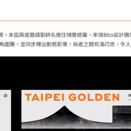
日展開，本屆再度邀請劉耕名擔任視覺統籌，率領Bito設計
金馬圖騰，並同步釋出動態影像，兩者之間充滿巧思，令人