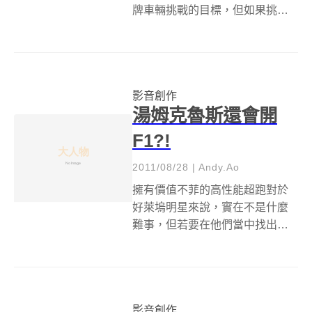
牌車輛挑戰的目標，但如果挑戰
對手是一輛又大又重的 Volvo卡車
的話，感覺就有點不自量力了
吧？Ferrari 360 Spider雖有點年
份了，但它所搭載的自然進氣
影音創作
V8...
湯姆克魯斯還會開
F1?!
2011/08/28
|
Andy.Ao
擁有價值不菲的高性能超跑對於
好萊塢明星來說，實在不是什麼
難事，但若要在他們當中找出具
有足夠技術去駕駛 F1賽車的高
手，那可能就有些難度了；而國
際超級巨星 湯姆克魯斯(Tom
Cruise)卻真的辦到了！ 為向北美
影音創作
名眾宣傳明年將於德州(Tex...