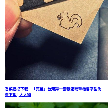
香菜控必下載！「芫荽」台灣第一套繁體硬筆楷書字型免
費下載 | 大人物