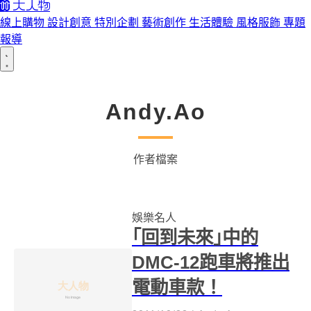
線上購物
設計創意
特別企劃
藝術創作
生活體驗
風格服飾
專題
報導
Andy.Ao
作者檔案
娛樂名人
｢回到未來｣中的
DMC-12跑車將推出
電動車款！