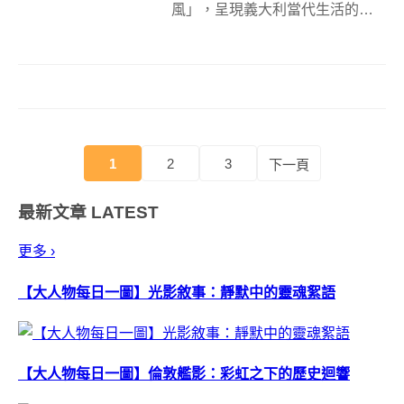
風」，呈現義大利當代生活的創
意與品味，總計有近四十多個義
大利品牌參展。許多義大利品牌
擁有 深遠的歷史、獨特的品味、
及前衛的創意，其中源自 1946 年
的 VESPA就是相當具代表性的
產...
1
2
3
下一頁
最新文章
LATEST
更多 ›
【大人物每日一圖】光影敘事：靜默中的靈魂絮語
【大人物每日一圖】倫敦艦影：彩虹之下的歷史迴響