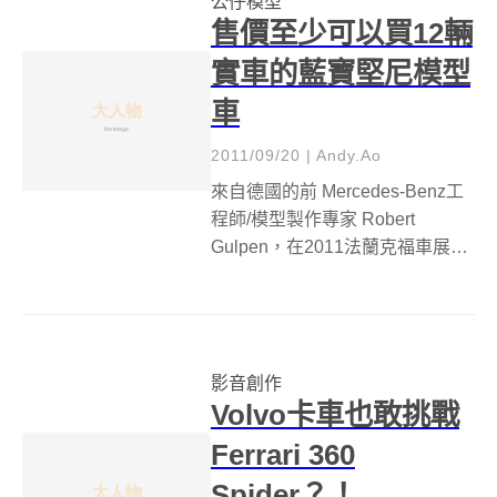
公仔模型
系列玩具車與免費 app下載！ 迪
售價至少可以買12輛
士尼...
實車的藍寶堅尼模型
車
2011/09/20
|
Andy.Ao
來自德國的前 Mercedes-Benz工
程師/模型製作專家 Robert
Gulpen，在2011法蘭克福車展上
展出了要價350萬歐元起跳(約1.4
億新台幣)的1:8 Lamborghini
Aventador LP 700-4模型車作品...
影音創作
Volvo卡車也敢挑戰
Ferrari 360
Spider？！