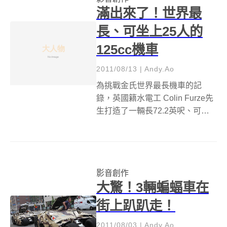
滿出來了！世界最
長、可坐上25人的
125cc機車
2011/08/13
|
Andy.Ao
為挑戰金氏世界最長機車的記
錄，英國籍水電工 Colin Furze先
生打造了一輛長72.2英呎、可搭
載25人的125cc機車。 Colin
Furze先生利用又輕又堅固的鋁合
金車架將2部 125cc機車連接在一
起，並在車架上裝了能坐上25人...
影音創作
大驚！3輛蝙蝠車在
街上趴趴走！
2011/08/03
|
Andy.Ao