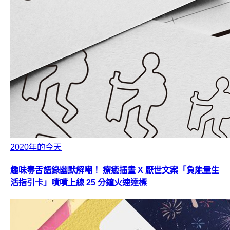
2020年的今天
趣味毒舌語錄幽默解嘲！ 療癒插畫 X 厭世文案「負能量生
活指引卡」嘖嘖上線 25 分鐘火速達標