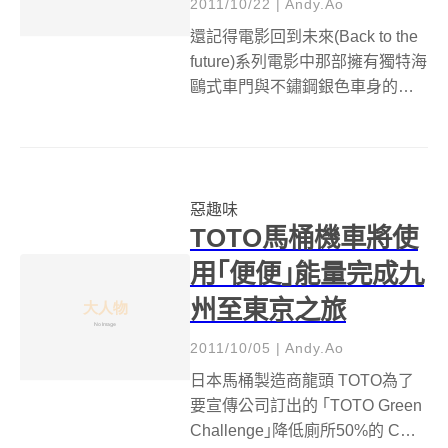
2011/10/22
|
Andy.Ao
還記得電影回到未來(Back to the
future)系列電影中那部擁有獨特海
鷗式車門與不鏽鋼銀色車身的
DMC-12跑車嗎？這輛曾是無數人
心中的夢想跑車，即將要在2年內
推出以純電力驅動、性能更猛的
DMCEV車款！DeLorean M...
惡趣味
TOTO馬桶機車將使
用｢便便｣能量完成九
州至東京之旅
2011/10/05
|
Andy.Ao
日本馬桶製造商龍頭 TOTO為了
要宣傳公司訂出的 ｢TOTO Green
Challenge｣降低廁所50%的 CO2