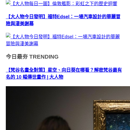
【大人物今日發明】福特Edsel：一場汽車設計的華麗冒
險與淒美謝幕
今日最夯
TRENDING
【梵谷名畫全對策】星空、向日葵在哪看？解密梵谷最有
名的 10 幅傳世畫作 | 大人物