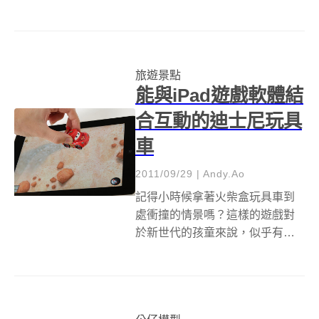
排放量計畫，特別打造出一輛搭
載 TOTO馬桶，並使用 biogas沼
氣(也就是污水溝或糞便)動力的
「Toilet Bike...
旅遊景點
能與iPad遊戲軟體結
合互動的迪士尼玩具
車
2011/09/29
|
Andy.Ao
記得小時候拿著火柴盒玩具車到
處衝撞的情景嗎？這樣的遊戲對
於新世代的孩童來說，似乎有點
無聊並缺乏挑戰性。迪士尼為了
替國家未來主人翁提供更時尚與
新奇的玩具車玩法，特別推出能
與人氣 iPad平面電腦結合互動的