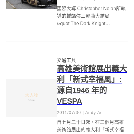
國際大導 Christopher Nolan所執
導的蝙蝠俠三部曲大結局
&quot;The Dark Knight
Rises&quot;《黑暗騎士崛起》，
將於一年後(明年暑期7月底)上映;
日前電影正於美國賓州 Pittsburgh
如火如荼的...
交通工具
高雄美術館展出義大
利「新式幸福風」:
源自1946 年的
VESPA
2011/07/30
|
Andy.Ao
自七月三十日起，在三個月高雄
美術館展出的義大利「新式幸福