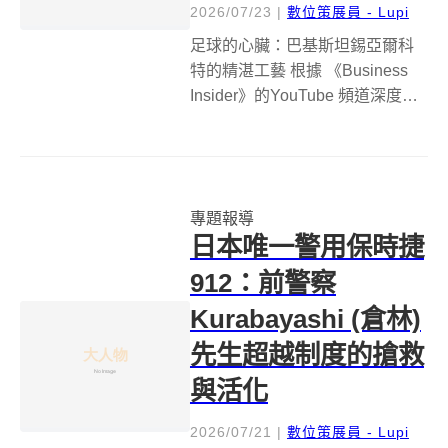
2026/07/23
|
數位策展員 - Lupi
足球的心臟：巴基斯坦錫亞爾科
特的精湛工藝 根據 《Business
Insider》的YouTube 頻道深度介
紹，在巴基斯坦的錫亞爾科特，
每年生產數千萬顆足球，佔全球
手縫足球總產量的七成。這座城
市在足球製造領域的地位舉足輕
專題報導
重，尤其在世界盃...
日本唯一警用保時捷
912：前警察
Kurabayashi (倉林)
先生超越制度的搶救
與活化
2026/07/21
|
數位策展員 - Lupi