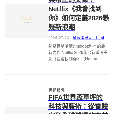
Netflix《我會找到
你》如何定義2026懸
疑新浪潮
2026/07/13
|
數位策展員 - Lupi
懸疑巨擘哈蘭&middot;科本的最
新力作 Netflix 2026年最新重磅美
劇《我會找到你》（Harlan
Coben's I Will Find You）自今年
6月18日上線以來，便以其緊湊的
節奏與燒腦的劇情，迅速在全球
掀起觀影熱潮，...
專題報導
FIFA世界盃草坪的
科技與藝術：從實驗