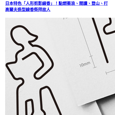
日本特色「人形剪影線香」！點燃衝浪、閱讀、登山、打
高爾夫造型線香祭拜故人