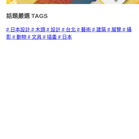
話題嚴選
TAGS
# 日本設計
# 木頭
# 設計
# 台北
# 藝術
# 建築
# 展覽
# 攝
影
# 動物
# 文具
# 插畫
# 日本