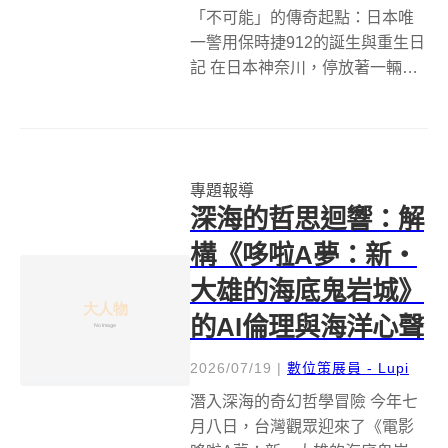
「不可能」的傳奇起點：日本唯
一警用保時捷912的誕生與重生日
記 在日本神奈川，停放著一輛獨
一無二的傳奇名車
&mdash;&mdash;一輛貨真價實的
保時捷912警車。這不僅是一輛經
典的跑車，更是一段關於熱愛、
專題報導
執著與超越制度的動人故事。根
深海的哲思迴響：解
據 ...
構《哆啦A夢：新‧
大雄的海底鬼岩城》
的AI倫理與海洋心聲
2026/07/19
|
數位策展員 - Lupi
潛入深海的奇幻哲學冒險 今年七
月八日，台灣觀眾迎來了《電影