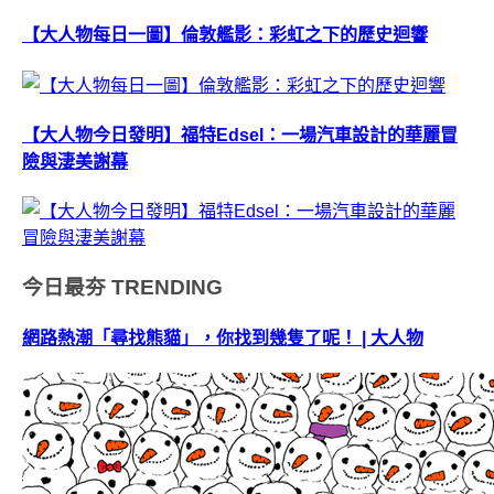
【大人物每日一圖】倫敦艦影：彩虹之下的歷史迴響
【大人物今日發明】福特Edsel：一場汽車設計的華麗冒
險與淒美謝幕
今日最夯
TRENDING
網路熱潮「尋找熊貓」，你找到幾隻了呢！ | 大人物