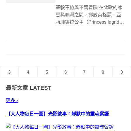
堅毅軍旅與不羈冒險 在北歐的冰
雪與峽灣之間，挪威英格麗．亞
莉珊德拉公主（Princess Ingrid
Alexandra）以其獨特的堅毅與活
力，重新定義了現代王室的形
象。這位有望成為挪威六百年來
首位女王的年輕王位繼承人，不
僅肩負著歷史的使...
3
4
5
6
7
8
9
最新文章
LATEST
更多 ›
【大人物每日一圖】光影敘事：靜默中的靈魂絮語