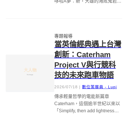
哆啦A夢：新‧大雄的海底鬼岩
城》的奇幻上映。這部作為1983
年經典作品的全新重製版，以全
面升級的視覺美學，重新詮釋哆
啦A夢與夥伴們的深海探險。影片
專題報導
在歡樂冒險與瑰麗海洋景觀之
當英倫經典遇上台灣
下，巧妙編...
創新：Caterham
Project V與行競科
技的未來跑車物語
2026/07/18
|
數位策展員 - Lupi
傳承輕量哲學的電能新篇章
Caterham，這個逾半世紀以來以
「Simplify, then add lightness」
（化繁為簡，再求輕盈）為圭臬
的英國跑車品牌，始終堅守其創