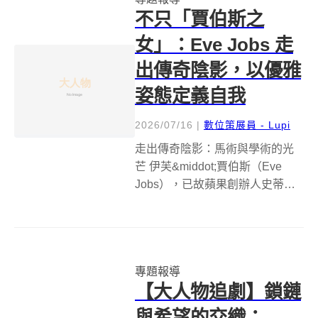
AE86。這輛車以...
不只「賈伯斯之
女」：Eve Jobs 走
出傳奇陰影，以優雅
姿態定義自我
2026/07/16
|
數位策展員 - Lupi
走出傳奇陰影：馬術與學術的光
芒 伊芙&middot;賈伯斯（Eve
Jobs），已故蘋果創辦人史蒂夫
&middot;賈伯斯（Steve Jobs）與
勞倫&middot;鮑威爾&middot;賈伯
斯（Laurene Powell Jobs）的...
專題報導
【大人物追劇】鎖鏈
與希望的交織：