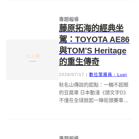
始人柯林&middot;查普曼的賽車
精神，打造出以純粹駕馭樂趣...
專題報導
藤原拓海的經典坐
駕：TOYOTA AE86
與TOM'S Heritage
的重生傳奇
2026/07/17
|
數位策展員 - Lupi
秋名山傳說的起點：一輛不起眼
的豆腐車 日本動漫《頭文字D》
不僅在全球掀起一陣街頭賽車熱
潮，更將一輛原本看似平凡無奇
的白色小跑車推上傳奇神壇，那
便是藤原拓海駕駛的Sprinter
Trueno GT-APEX TOYOTA
專題報導