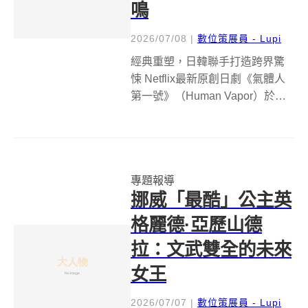
鳴
2026/07/08
|
數位策展員 - Lupi
經典重塑，日韓聯手打造跨界驚
悚 Netflix最新原創日劇《氣體人
第一號》（Human Vapor）於
2026年7月2日全球獨家上線，迅
速在亞洲乃至國際間掀起熱議，
首週便榮登日本Netflix週間
TOP10冠軍，並在全球（非英語
專題報導
節目類別）排...
挪威「最酷」公主英
格麗德·亞歷山德
拉：文武雙全的未來
女王
2026/07/07
|
數位策展員 - Lupi