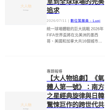
室到全球球場的完美
追求
2026/07/11
|
數位策展員 - Lupi
統一球場體驗的巨大挑戰 2026年
FIFA世界盃將在北美洲的墨西
哥、美國和加拿大共16個城市舉
辦。這不僅是一場足球盛事，更
是一項巨大的後勤挑戰，尤其在
確保所有比賽場地的草坪都能提
供相同且一致的體驗上。為了實
專題報導
現這一目標，田納西大學
【大人物追劇】《氣
（Unive...
體人第一號》：南方
之星經典旋律與日韓
驚悚巨作的跨世代共