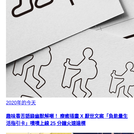
2020年的今天
趣味毒舌語錄幽默解嘲！ 療癒插畫 X 厭世文案「負能量生
活指引卡」嘖嘖上線 25 分鐘火速達標