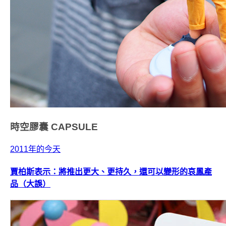
時空膠囊
CAPSULE
2011年的今天
賈柏斯表示：將推出更大、更持久，還可以變形的哀鳳產
品（大誤）