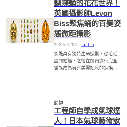
蝴蝶蛹的花花世界！
英國攝影師Levon
Biss聚焦蛹的百變姿
態微距攝影
2023/01/03
|
IanLiu
蝴蝶具有獨特生命週期，從毛毛
蟲到結蛹，之後在蛹內進行完全
變態成為擁有美麗翅膀的蝴蝶，
隨著時間的推移，其變態過程充
滿劇烈變化。為此，擅於使用微
距攝影創作的英國藝術家Levon
Biss則聚焦蝶蛹，藉由鏡頭特寫
動物
捕捉蝴蝶破蛹蛻變階段的迷人之
工程師自學成氣球達
美！ ...
人！日本氣球藝術家