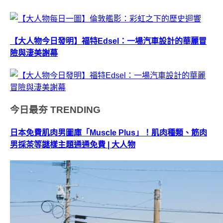
【大人物今日發明】福特Edsel：一場汽車設計的華麗冒
險與淒美謝幕
今日最夯
TRENDING
日本免費肌肉男圖庫「Muscle Plus」！肌肉種類、筋肉
男採茶等謎樣主題通通免費 | 大人物