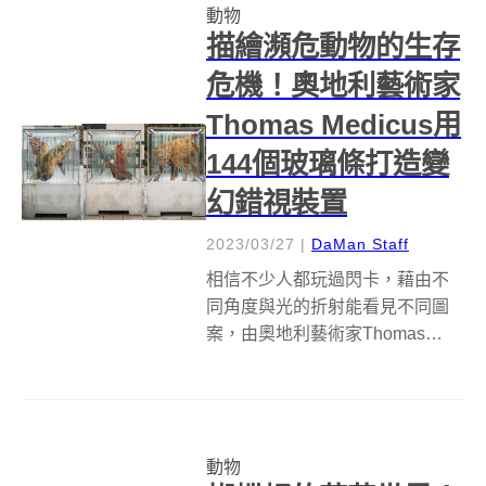
動物
以手繪方式紀實在家鄉所見著的
描繪瀕危動物的生存
一切，在一...
危機！奧地利藝術家
Thomas Medicus用
144個玻璃條打造變
幻錯視裝置
2023/03/27
|
DaMan Staff
相信不少人都玩過閃卡，藉由不
同角度與光的折射能看見不同圖
案，由奧地利藝術家Thomas
Medicus所創作的藝術裝置
「Human Animal Binary」則能想
成是立體版閃卡，透過立方體與
144個壓克力玻璃片加上精密計算
動物
且切割過的顏料...