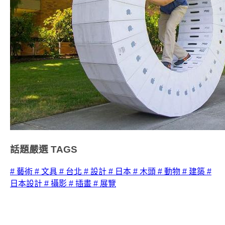
話題嚴選
TAGS
# 藝術
# 文具
# 台北
# 設計
# 日本
# 木頭
# 動物
# 建築
#
日本設計
# 攝影
# 插畫
# 展覽