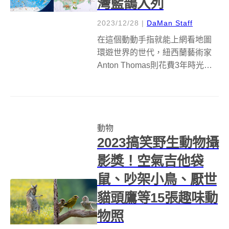
灣藍鵲入列
2023/12/28
|
DaMan Staff
在這個動動手指就能上網看地圖
環遊世界的世代，紐西蘭藝術家
Anton Thomas則花費3年時光，
手繪一張野生動物世界地圖
「Wild World」，這張地圖上沒有
常見的密麻城市國家名稱，取而
代之的是1642種手繪動物插畫滿
動物
布全球各地，用另一種...
2023搞笑野生動物攝
影獎！空氣吉他袋
鼠、吵架小鳥、厭世
貓頭鷹等15張趣味動
物照