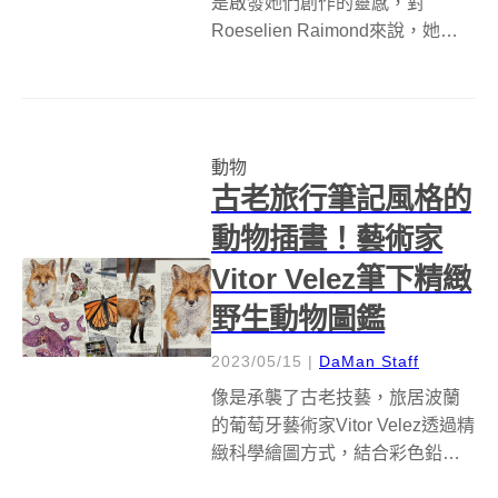
是啟發她們創作的靈感，對
Roeselien Raimond來說，她的創
作泉源就是狐狸。從她第一次開
始拍攝野生動物到現在，已經過
了十多年，在這段期間，她拍了
64張狐狸的肖像攝影，以8x8照片
動物
馬賽克的形式呈現在大家眼...
古老旅行筆記風格的
動物插畫！藝術家
Vitor Velez筆下精緻
野生動物圖鑑
2023/05/15
|
DaMan Staff
像是承襲了古老技藝，旅居波蘭
的葡萄牙藝術家Vitor Velez透過精
緻科學繪圖方式，結合彩色鉛
筆、鋼筆和水彩畫，描繪大自然