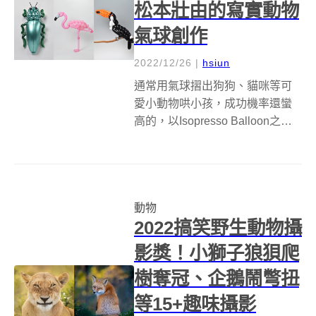
松本壯由的寫實動物
氣球創作
2022/12/26
|
hsiun
通常用氣球摺出狗狗、貓咪等可
愛小動物哄小孩，成功機率還蠻
高的，以Isopresso Balloon之名
闖江湖的日本氣球藝術家松本壯
由（Masayoshi
Matsumoto&nbsp;），他的造型
氣球作品，使用各種不透明、金
動物
屬和半透明的汽球...
2022搞笑野生動物攝
影獎！小獅子狼狽爬
樹奪冠、企鵝鬧彆扭
等15+趣味攝影