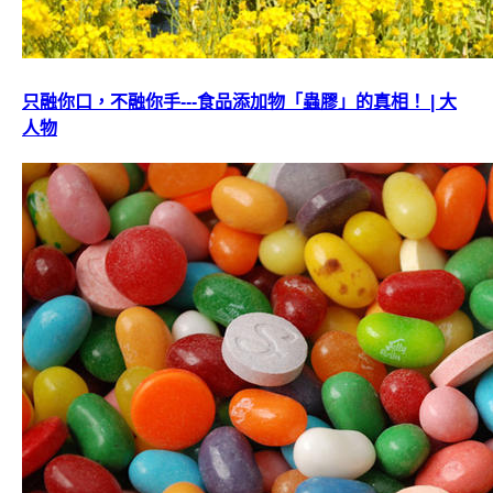
只融你口，不融你手---食品添加物「蟲膠」的真相！ | 大
人物