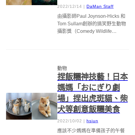
2022/12/14
|
DaMan Staff
由攝影師Paul Joynson-Hicks 和
Tom Sullam創辦的搞笑野生動物
攝影獎（Comedy Wildlife
Photography Awards），日前公
布2022搞笑野生動物攝影獎冠
軍，由攝影師Jennifer Had...
動物
捏飯糰神技藝！日本
媽媽「おにぎり劇
場」捏出虎斑貓、柴
犬等創意飯糰美食
2022/10/02
|
hsiun
應該不少媽媽在準備孩子的午餐