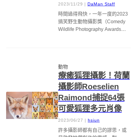
2023/11/29
|
DaMan Staff
時間過得飛快，一年一度的2023
搞笑野生動物攝影獎（Comedy
Wildlife Photography Awards）再
度登場，冠軍由彈空氣吉他的袋
鼠奪冠！今年搞笑動物攝影獎也
從超過千張的參賽照片，挑選出
可望角逐冠軍的41張照片，包括
動物
厭...
療癒狐狸攝影！荷蘭
攝影師Roeselien
Raimond捕捉64張
可愛狐狸多元肖像
2023/06/27
|
hsiun
許多攝影師都有自己的謬思，或