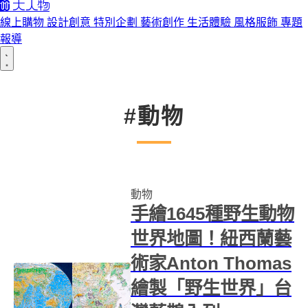
線上購物
設計創意
特別企劃
藝術創作
生活體驗
風格服飾
專題
報導
#動物
動物
手繪1645種野生動物
世界地圖！紐西蘭藝
術家Anton Thomas
繪製「野生世界」台