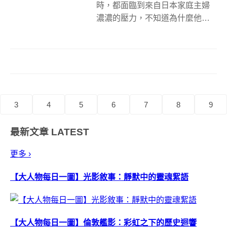
時，都面臨到來自日本家庭主婦
濃濃的壓力，不知道為什麼他們
總是有閒有廚藝，搞出那麼多看
起來美味可口又好拍的午餐，讓
孩子帶去學校獻寶，像是在
Instagram上的這位日本媽媽、食
物藝術家「おにぎり劇場」
（Onigir...
3
4
5
6
7
8
9
最新文章
LATEST
更多 ›
【大人物每日一圖】光影敘事：靜默中的靈魂絮語
【大人物每日一圖】倫敦艦影：彩虹之下的歷史迴響