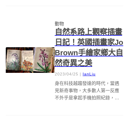
中各式野生動物樣貌。 從蝴蝶、
狐狸到鯨魚，Vitor Velez筆下的動
物插畫百百種，然而細看他的作
動物
品，會發現除了精...
自然系路上觀察插畫
日記！英國插畫家Jo
Brown手繪家鄉大自
然奇異之美
2023/04/25
|
IanLiu
身在科技越趨發達的時代，當遇
見新奇事物，大多數人第一反應
不外乎是拿起手機拍照紀錄，然
而這些照片隨著時間流逝，都像
是被存入老倉庫般，鮮少再被拿
出來查看。面對大自然珍奇世
界，英國插畫家Jo Brown則選擇