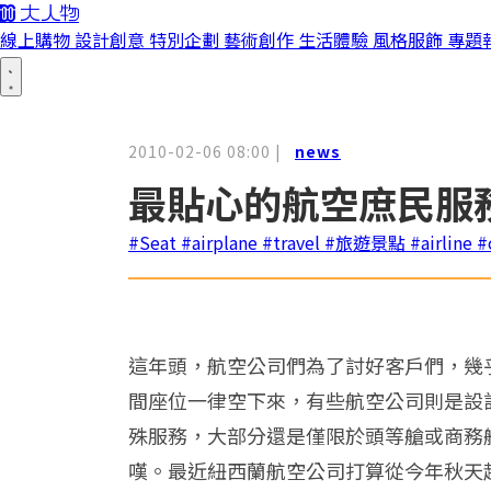
線上購物
設計創意
特別企劃
藝術創作
生活體驗
風格服飾
專題
2010-02-06 08:00
|
news
最貼心的航空庶民服
#Seat
#airplane
#travel
#旅遊景點
#airline
#
這年頭，航空公司們為了討好客戶們，幾
間座位一律空下來，有些航空公司則是設
殊服務，大部分還是僅限於頭等艙或商務
嘆。最近紐西蘭航空公司打算從今年秋天起