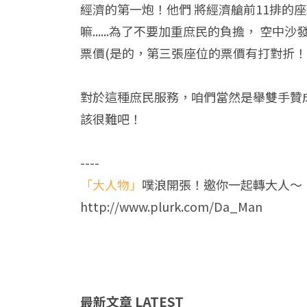
經濟的第一炮！他們 將經濟艙前11排
嘛......為了不要加重庶民的負擔， 
票價(是的，第三張座位的票價有打對折！
對於這種庶民服務，咱們當然是舉雙手贊成
該很難吧！
----
「大人物」
噗浪開張！邀你一起轉大人～
http://www.plurk.com/Da_Man
最新文章
LATEST