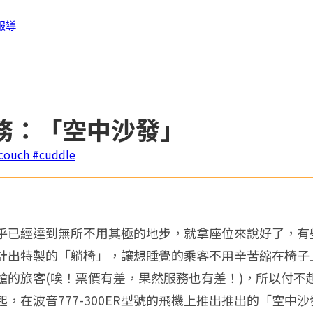
報導
務：「空中沙發」
couch
#cuddle
乎已經達到無所不用其極的地步，就拿座位來說好了，有
計出特製的「躺椅」，讓想睡覺的乘客不用辛苦縮在椅子
艙的旅客(唉！票價有差，果然服務也有差！)，所以付不
，在波音777-300ER型號的飛機上推出推出的「空中