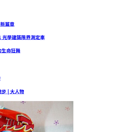
築新篇章
01 光學建築限界測定車
的生命狂舞
物
 | 大人物