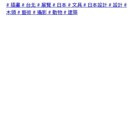
# 插畫
# 台北
# 展覽
# 日本
# 文具
# 日本設計
# 設計
#
木頭
# 藝術
# 攝影
# 動物
# 建築