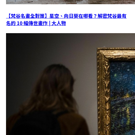
【梵谷名畫全對策】星空、向日葵在哪看？解密梵谷最有
名的 10 幅傳世畫作 | 大人物