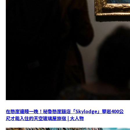
在懸崖邊睡一晚！秘魯懸崖飯店「Skylodge」攀岩400公
尺才能入住的天空玻璃屋旅宿 | 大人物