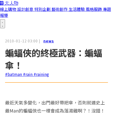
線上購物
設計創意
特別企劃
藝術創作
生活體驗
風格服飾
專題
報導
2010-01-12 03:00
|
news
蝙蝠俠的終極武器：蝙蝠
傘！
#batman
#rain
#raining
最近天氣多變化，出門最好帶把傘，否則就連史上
最Man的蝙蝠俠也一樣會成為落湯雞啊？！沒錯！