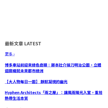
最新文章
LATEST
更多 ›
博多車站前迎來綠色奇蹟：藤本壯介操刀明治公園，立體
迴廊織就未來都市綠洲
【大人物每日一圖】 靜默凝視的幽光
Hyphen Architects「雨之屋」：讓風雨陽光入室，重拾
熱帶生活本質