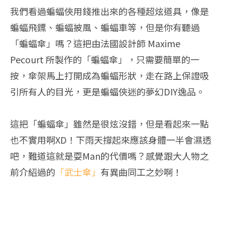
我們看過蝙蝠俠用錢推出來的各種超炫道具，像是
蝙蝠飛鏢、蝙蝠披風、蝙蝠車等，但是你有聽過
「蝙蝠傘」嗎？這把由法國設計師 Maxime
Pecourt 所製作的「蝙蝠傘」，只需要簡單的一
按，傘架馬上打開成為蝙蝠形狀，走在路上保證吸
引所有人的目光，更是蝙蝠俠迷的夢幻DIY逸品。
這把「蝙蝠傘」雖然是很炫沒錯，但是看起來一點
也不實用啊XD！下雨天撐起來應該身體一半會濕透
吧，難道這就是耍Man的代價嗎？感覺跟大人物之
前介紹過的
「武士傘」
有異曲同工之妙啊！