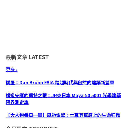
最新文章
LATEST
更多 ›
橋屋：Dan Brunn FAIA 跨越時代與自然的建築新篇章
鐵道守護的獨特之眼：JR東日本 Maya 50 5001 光學建築
限界測定車
【大人物每日一圖】風馳電掣：土耳其草原上的生命狂舞