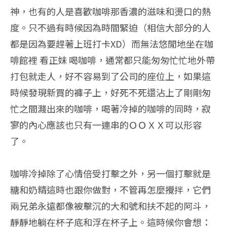
神，也有的人是喜歡咖啡那香濃的滋味和燙口的熱
度。只不過有時候因為時間緊迫（相信大部分的人
都是因為要趕著上班打卡XD）而無法悠閒地坐在咖
啡館裡 看正妹 喝咖啡，通常都只能匆匆忙忙地外帶
打包就走人，好不容易到了公司的座位上，如果這
時候發現新買的褲子上，好死不死還沾上了剛剛匆
忙之間濺出來的咖啡，喝著冷掉的咖啡的同時，寂
寥的內心應該也只有一連串的ＯＯＸＸ可以形容
了。
咖啡冷掉除了心情倍受打擊之外，另一個打擊就是
糖和奶精這時也跟你做對，不管再怎麼攪拌，它們
兩兄弟永遠都像被擊沉的大和號和扶不起的阿斗，
靜靜地躺在杯子底和浮在杯子上。這時候你會想：