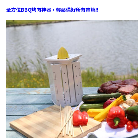
全方位BBQ烤肉神器，輕鬆備好所有串燒!!