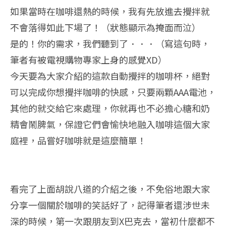
如果當時在咖啡還熱的時候，我有先放進去攪拌就
不會落得如此下場了！（狀態顯示為掩面而泣）
是的！你的需求，我們聽到了．．．（寫這句時，
筆者有被電視購物專家上身的感覺XD）
今天要為大家介紹的這款自動攪拌的咖啡杯，絕對
可以完成你想攪拌咖啡的快感，只要兩顆AAA電池，
其他的就交給它來處理，你就再也不必擔心糖和奶
精會鬧脾氣，保證它們會愉快地融入咖啡這個大家
庭裡，品嘗好咖啡就是這麼簡單！
看完了上面
胡說八道
的介紹之後，不免俗地跟大家
分享一個關於咖啡的笑話好了，記得筆者還涉世未
深的時候，第一次跟朋友到X巴克去，當初什麼都不