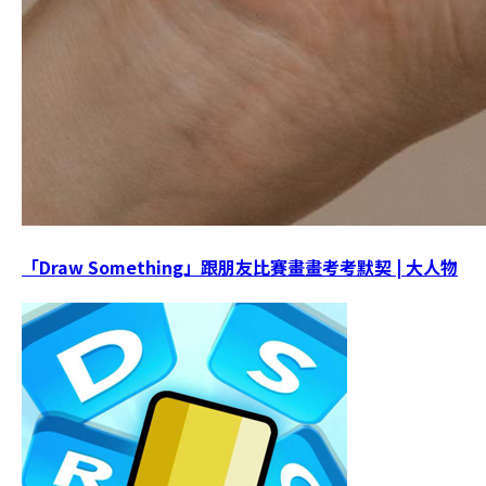
「Draw Something」跟朋友比賽畫畫考考默契 | 大人物