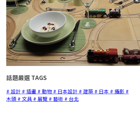
話題嚴選
TAGS
# 設計
# 插畫
# 動物
# 日本設計
# 建築
# 日本
# 攝影
#
木頭
# 文具
# 展覽
# 藝術
# 台北