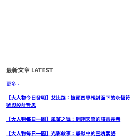
最新文章
LATEST
更多 ›
【大人物今日發明】艾比路：披頭四專輯封面下的永恆符
號與設計哲思
【大人物每日一圖】風箏之舞：翱翔天際的詩意長卷
【大人物每日一圖】光影敘事：靜默中的靈魂絮語