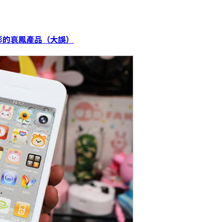
形的哀鳳產品（大誤）