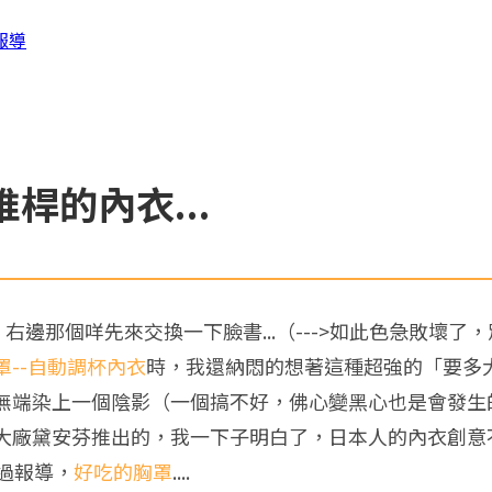
報導
桿的內衣...
，右邊那個咩先來交換一下臉書...（--->如此色急敗壞
--自動調杯內衣
時，我還納悶的想著這種超強的「要多
染上一個陰影（一個搞不好，佛心變黑心也是會發生的...
大廠黛安芬推出的，我一下子明白了，日本人的內衣創意
做過報導，
好吃的胸罩
....