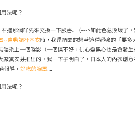
個用法呢？
，右邊那個咩先來交換一下臉書...（--->如此色急敗壞
--自動調杯內衣
時，我還納悶的想著這種超強的「要多
染上一個陰影（一個搞不好，佛心變黑心也是會發生的...
大廠黛安芬推出的，我一下子明白了，日本人的內衣創意
做過報導，
好吃的胸罩
....
個用法呢？