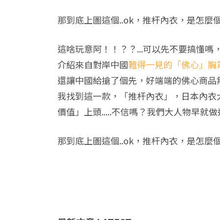
那到底上圖這個..ok，推杆內衣，是怎麼
這啥玩意阿！！？？...可以先不要搞懂嗎
介紹來自對岸中國
難得一見的「佛心」胸罩
還讓中國給搶了個先，好端端的佛心商品無端
我找到這一款，「推杆內衣」，日本內衣
價值」上頭.....不信嗎？我們大人物早就
那到底上圖這個..ok，推杆內衣，是怎麼