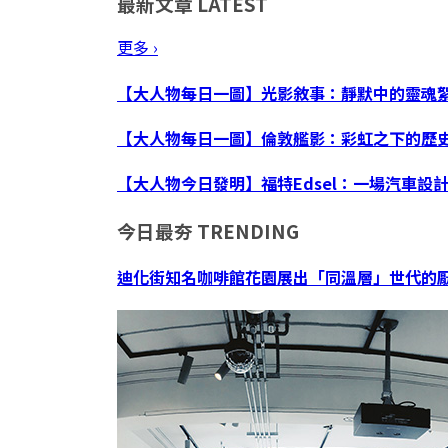
最新文章
LATEST
更多 ›
【大人物每日一圖】光影敘事：靜默中的靈魂
【大人物每日一圖】倫敦艦影：彩虹之下的歷
【大人物今日發明】福特Edsel：一場汽車設
今日最夯
TRENDING
迪化街知名咖啡館花園展出「同溫層」世代的厭