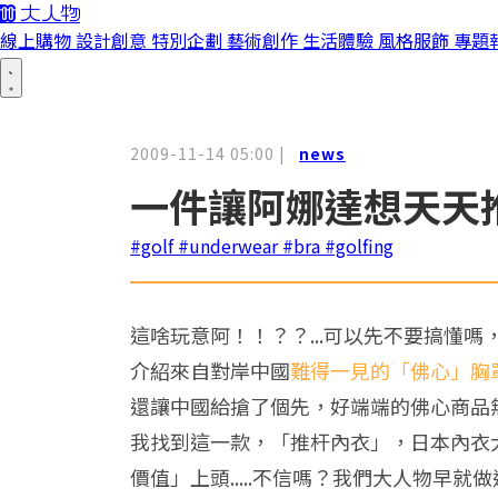
線上購物
設計創意
特別企劃
藝術創作
生活體驗
風格服飾
專題
2009-11-14 05:00
|
news
一件讓阿娜達想天天推
#golf
#underwear
#bra
#golfing
這啥玩意阿！！？？...可以先不要搞懂嗎
介紹來自對岸中國
難得一見的「佛心」胸罩
還讓中國給搶了個先，好端端的佛心商品無端
我找到這一款，「推杆內衣」，日本內衣
價值」上頭.....不信嗎？我們大人物早就