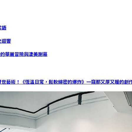
絮語
史迴響
計的華麗冒險與淒美謝幕
世藝術！《恆溫日常，鬆軟綿密的爆炸》一窺那又厚又暖的創作日