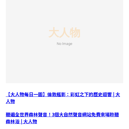
【大人物每日一圖】倫敦艦影：彩虹之下的歷史迴響 | 大
人物
聽遍全世界森林聲音！3個大自然聲音網站免費來場聆聽
森林浴 | 大人物