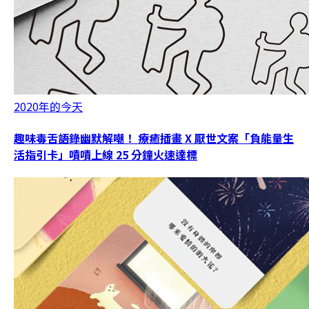
2020年的今天
趣味毒舌語錄幽默解嘲！ 療癒插畫 X 厭世文案「負能量生
活指引卡」嘖嘖上線 25 分鐘火速達標