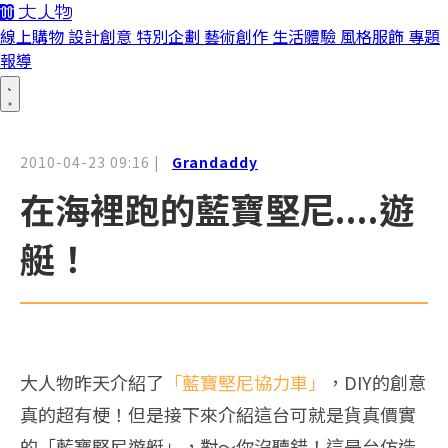
線上購物
設計創意
特別企劃
藝術創作
生活體驗
風格服飾
專題
報導
2010-04-23 09:16
|
Grandaddy
在海裡跑的藍寶堅尼....遊
艇！
大人物昨天介紹了
「藍寶堅尼協力車」
，DIY的創意
真的超有梗！但是接下來介紹這台可就是貨真價實
的「藍寶堅尼遊艇」，對～你沒聽錯！這是台仿造