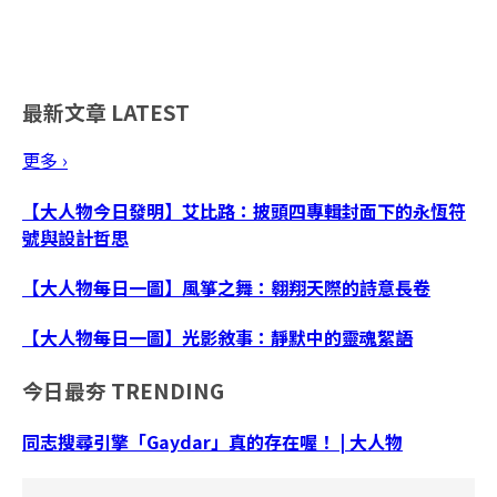
最新文章
LATEST
更多 ›
【大人物今日發明】艾比路：披頭四專輯封面下的永恆符
號與設計哲思
【大人物每日一圖】風箏之舞：翱翔天際的詩意長卷
【大人物每日一圖】光影敘事：靜默中的靈魂絮語
今日最夯
TRENDING
同志搜尋引擎「Gaydar」真的存在喔！ | 大人物