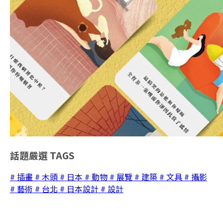
話題嚴選
TAGS
# 插畫
# 木頭
# 日本
# 動物
# 展覽
# 建築
# 文具
# 攝影
# 藝術
# 台北
# 日本設計
# 設計