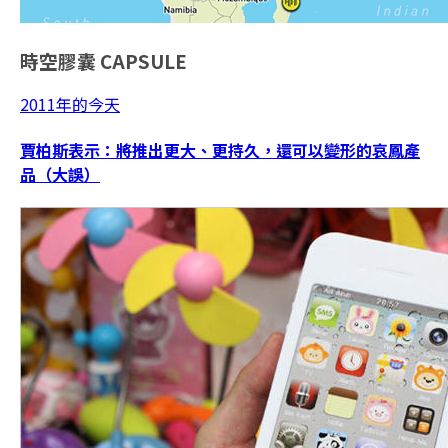
時空膠囊
CAPSULE
2011年的今天
賈柏斯表示：將推出更大、更持久，還可以變形的哀鳳產
品（大誤）