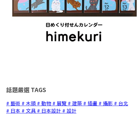
話題嚴選
TAGS
# 藝術
# 木頭
# 動物
# 展覽
# 建築
# 插畫
# 攝影
# 台北
# 日本
# 文具
# 日本設計
# 設計