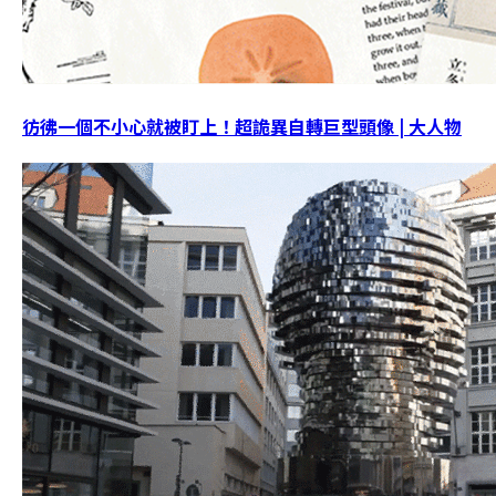
彷彿一個不小心就被盯上！超詭異自轉巨型頭像 | 大人物