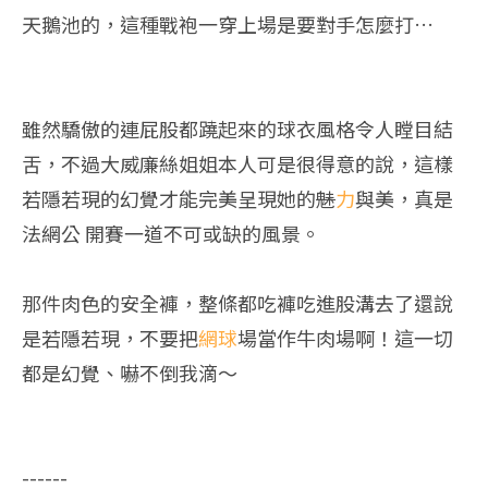
天鵝池的，這種戰袍一穿上場是要對手怎麼打…
雖然驕傲的連屁股都蹺起來的球衣風格令人瞠目結
舌，不過大威廉絲姐姐本人可是很得意的說，這樣
若隱若現的幻覺才能完美呈現她的
魅
力
與美，真是
法網公 開賽一道不可或缺的風景。
那件肉色的安全褲，整條都吃褲吃進股溝去了還說
是若隱若現，不要把
網球
場當作牛肉場啊！這一切
都是幻覺、嚇不倒我滴～
------