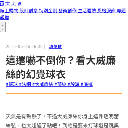
線上購物
設計創意
特別企劃
藝術創作
生活體驗
風格服飾
專題
報導
2010-05-26 06:30
|
壞傢伙
這還嚇不倒你？看大威廉
絲的幻覺球衣
#網球
#法網
#大威廉絲
#薄紗
#股溝
#底褲
天氣是有點熱了，不過大威廉絲你身上這件透明蕾
絲裝，也太超過了點吧！到底是要來打球還是跳黑