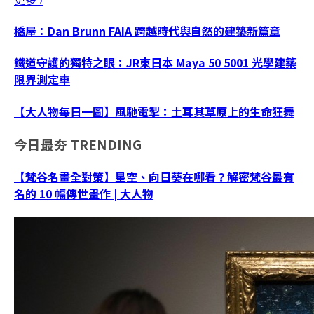
橋屋：Dan Brunn FAIA 跨越時代與自然的建築新篇章
鐵道守護的獨特之眼：JR東日本 Maya 50 5001 光學建築
限界測定車
【大人物每日一圖】風馳電掣：土耳其草原上的生命狂舞
今日最夯
TRENDING
【梵谷名畫全對策】星空、向日葵在哪看？解密梵谷最有
名的 10 幅傳世畫作 | 大人物