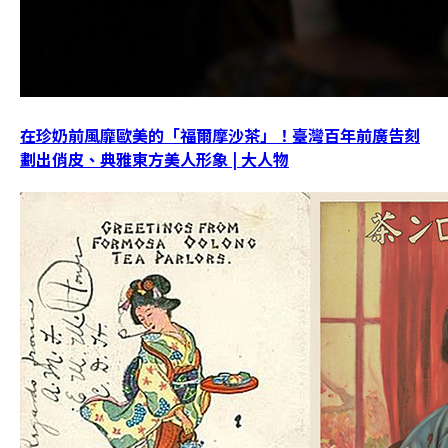
在珍奶前風靡歐美的「福爾摩沙茶」！臺灣百年前廣告刻
劃出俏皮、典雅東方美人形象 | 大人物