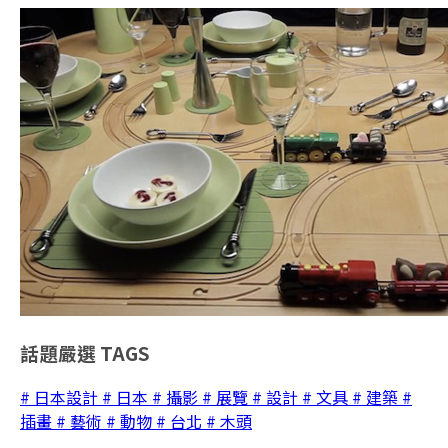
話題嚴選
TAGS
# 日本設計
# 日本
# 攝影
# 展覽
# 設計
# 文具
# 建築
#
插畫
# 藝術
# 動物
# 台北
# 木頭