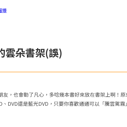
報導
雲朵書架(誤)
友，也會動了凡心，多唸幾本書好來放在書架上啊！原來
、CD、DVD還是藍光DVD，只要你喜歡通通可以「騰雲駕