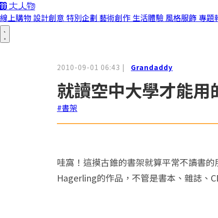
線上購物
設計創意
特別企劃
藝術創作
生活體驗
風格服飾
專題
2010-09-01 06:43
|
Grandaddy
就讀空中大學才能用的
#書架
哇窩！這摸古錐的書架就算平常不讀書的朋
Hagerling的作品，不管是書本、雜誌