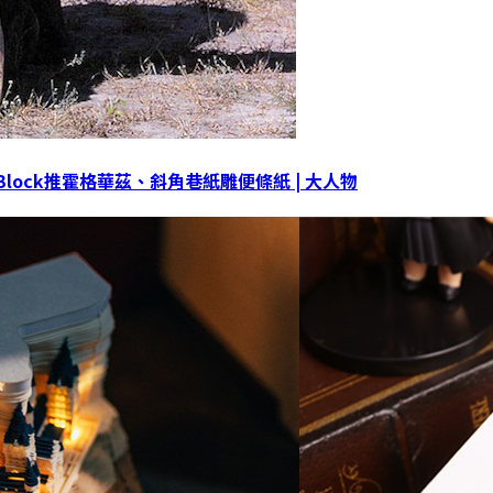
Block推霍格華茲、斜角巷紙雕便條紙 | 大人物