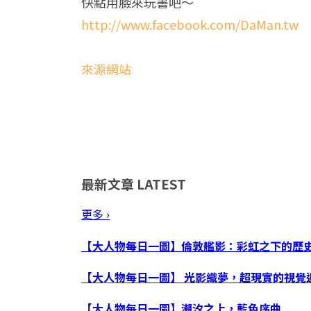
快點用臉來玩書吧～
http://www.facebook.com/DaMan.tw
來源網站
最新文章
LATEST
更多 ›
【大人物每日一圖】倫敦艦影：彩虹之下的歷
【大人物每日一圖】 光影織夢，超現實的視覺
【大人物每日一圖】潮汐之上，藍色序曲