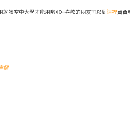
用就讀空中大學才能用啦XD~喜歡的朋友可以到
這裡
買買
書櫃