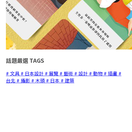
話題嚴選
TAGS
# 文具
# 日本設計
# 展覽
# 藝術
# 設計
# 動物
# 插畫
#
台北
# 攝影
# 木頭
# 日本
# 建築