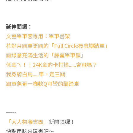
延伸閱讀：
文藝單車客專用：單車書架
花好月圓車更圓的「Full Circle概念腳踏車」
讓綠意充滿生活的「籐蔓單車鎖」
係金ㄟ！！24K金的卡打掐......會飛嗎？
我身騎白馬.....車，走三關
跟章魚哥一樣軟Q可彎的腳踏車
-----
「大人物臉書團」
新開張囉！
快點用臉來玩書吧～