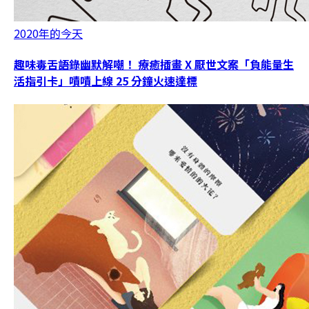
2020年的今天
趣味毒舌語錄幽默解嘲！ 療癒插畫 X 厭世文案「負能量生
活指引卡」嘖嘖上線 25 分鐘火速達標