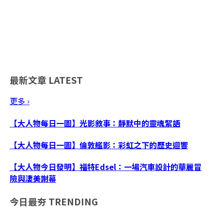
最新文章
LATEST
更多 ›
【大人物每日一圖】光影敘事：靜默中的靈魂絮語
【大人物每日一圖】倫敦艦影：彩虹之下的歷史迴響
【大人物今日發明】福特Edsel：一場汽車設計的華麗冒
險與淒美謝幕
今日最夯
TRENDING