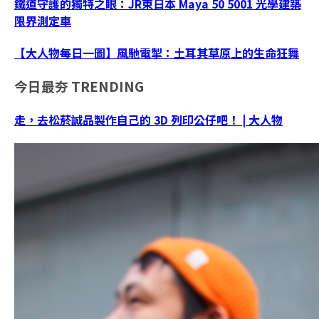
鐵道守護的獨特之眼：JR東日本 Maya 50 5001 光學建築
限界測定車
【大人物每日一圖】風馳電掣：土耳其草原上的生命狂舞
今日最夯
TRENDING
走，去松菸誠品製作自己的 3D 列印公仔吧！ | 大人物