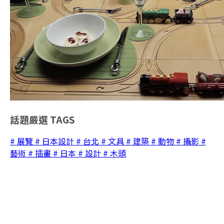
話題嚴選
TAGS
# 展覽
# 日本設計
# 台北
# 文具
# 建築
# 動物
# 攝影
#
藝術
# 插畫
# 日本
# 設計
# 木頭