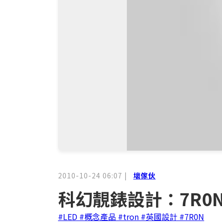
2010-10-24 06:07
|
壞傢伙
科幻靚錶設計：7R0
#LED
#概念產品
#tron
#英國設計
#7R0N