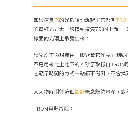
如果這隻
錶
的光環讓你想起了某部叫
TR
的霓虹光元素，移植到這隻7R0N上面
錶面的光環上散發出來。
請先忍下你想遮住一眼對著它作視力測驗
不是用來比上比下的。除了取樣自TRON
它顯示時間的方式一點都不假掰，不會搞
大人物好期待這個
設計
概念能夠量產，對
TROM電影片段：