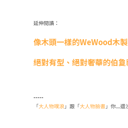
延伸閱讀：
像木頭一樣的WeWood木
絕對有型、絕對奢華的伯敻
-----
「
大人物噗浪
」跟「
大人物臉書
」你....