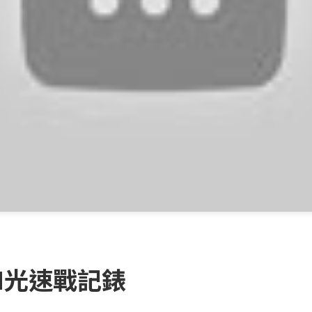
N光速戰記錶