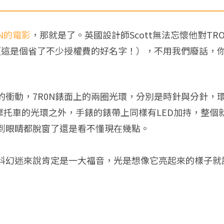
ON的電影
，那就是了。英國設計師Scott無法忘懷他對T
，（這是個省了不少授權費的好名字！），不用我們廢話，
的衝動，7R0N錶面上的兩圈光環，分別是時針與分針，
摩托車的光環之外，手錶的錶帶上同樣有LED加持，整
到眼睛都脫窗了還是看不懂現在幾點。
科幻迷來說肯定是一大福音，光是想像它亮起來的樣子就