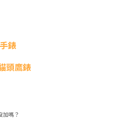
製手錶
貓頭鷹錶
還沒加嗎？