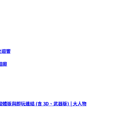
史迴響
迴廊
變體版與即玩連結 (含 3D、武器版) | 大人物