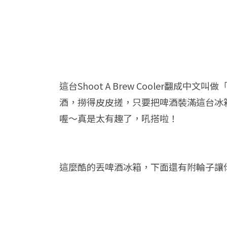
這台Shoot A Brew Cooler
酒，撈得皮皮搓，只要把啤酒裝滿這台冰
喔～真是太有趣了，吼搭啦！
這麼酷的丟啤酒冰箱，下面還有附輪子讓你