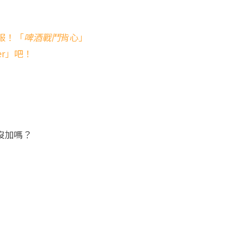
服！「
啤酒戰鬥
背心」
er」吧！
」
還沒加嗎？