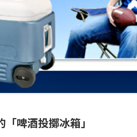
的「啤酒投擲冰箱」