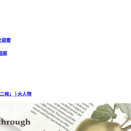
史迴響
迴廊
二候」 | 大人物