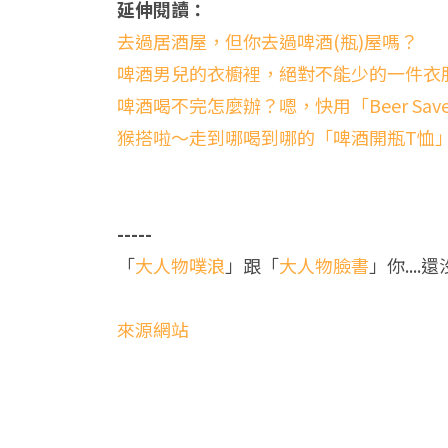
延伸閱讀：
去過居酒屋，但你去過啤酒(瓶)屋嗎？
啤酒男兒的衣櫥裡，絕對不能少的一件衣
啤酒喝不完怎麼辦？嗯，快用「Beer Sav
猴搭啦～走到哪喝到哪的「啤酒開瓶T恤
-----
「
大人物噗浪
」跟「
大人物臉書
」你....
來源網站