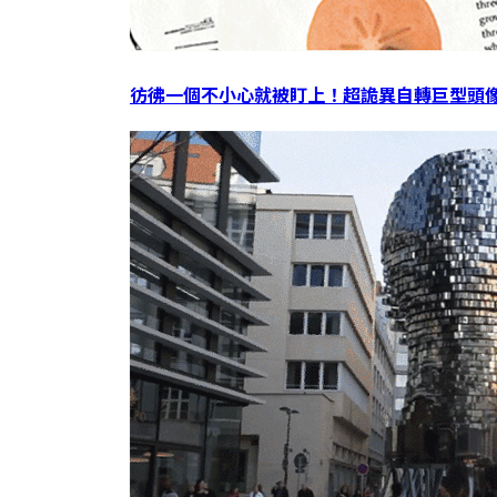
彷彿一個不小心就被盯上！超詭異自轉巨型頭像 