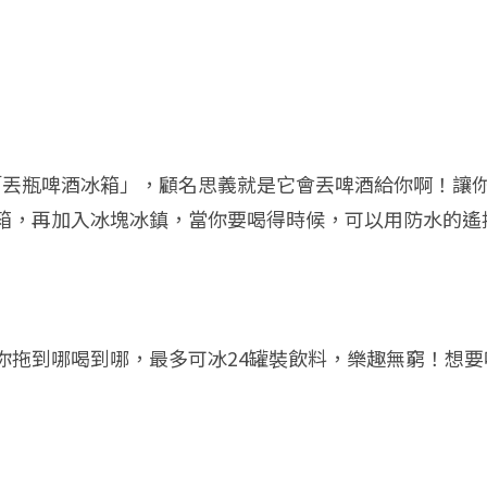
翻成中文叫做「丟瓶啤酒冰箱」，顧名思義就是它會丟啤酒給你啊
箱，再加入冰塊冰鎮，當你要喝得時候，可以用防水的遙
拖到哪喝到哪，最多可冰24罐裝飲料，樂趣無窮！想要嗎