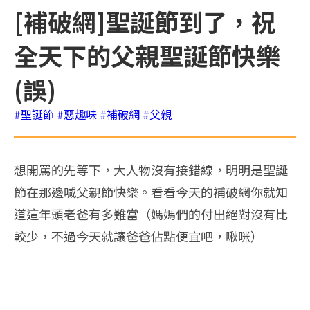
[補破網]聖誕節到了，祝
全天下的父親聖誕節快樂
(誤)
#聖誕節
#惡趣味
#補破網
#父親
想開罵的先等下，大人物沒有接錯線，明明是聖誕
節在那邊喊父親節快樂。看看今天的補破網你就知
道這年頭老爸有多難當（媽媽們的付出絕對沒有比
較少，不過今天就讓爸爸佔點便宜吧，啾咪）