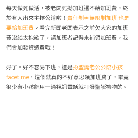
每天做死做活，被老闆死拗加班還不給加班費，終
於有人出來主持公道啦！
責任制≠無限制加班 也是
要給加班費
。看完新聞老闆表示之前欠大家的加班
費沒給太抱歉了，請加班者記得來補領加班費，我
們會加發資遣費哦！
好了。好不容易下班，還是
扮聖誕老公公陪小孩
facetime
，這個就真的不好意思領加班費了，
畢竟
很少有小孩能用一通視訊電話就打發聖誕禮物的
。