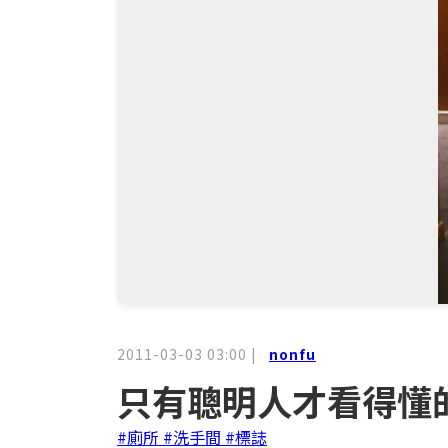
2011-03-03 03:00
|
nonfu
只有聰明人才看得懂
#廁所
#洗手間
#標誌