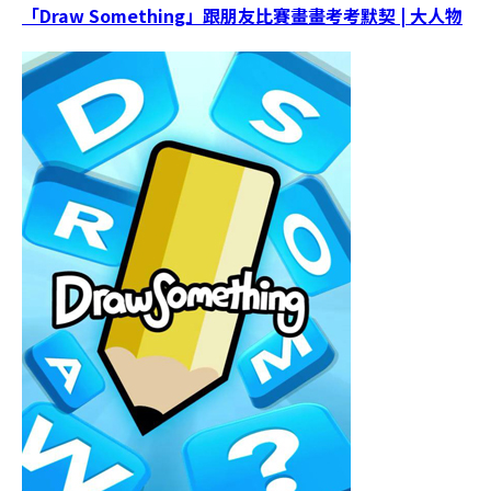
「Draw Something」跟朋友比賽畫畫考考默契 | 大人物