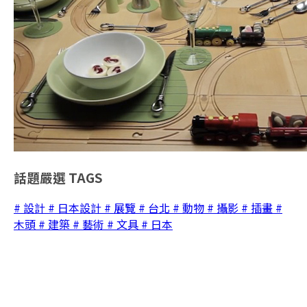
話題嚴選
TAGS
# 設計
# 日本設計
# 展覽
# 台北
# 動物
# 攝影
# 插畫
#
木頭
# 建築
# 藝術
# 文具
# 日本