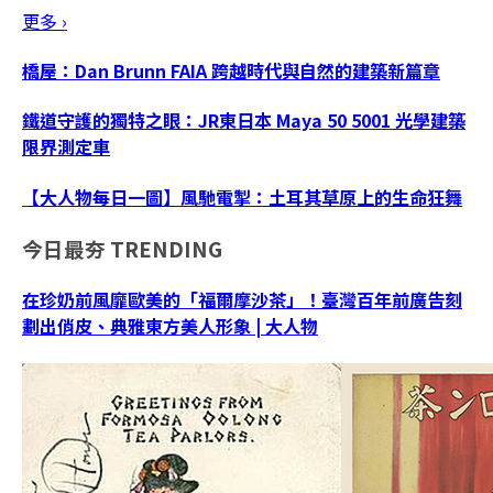
更多 ›
橋屋：Dan Brunn FAIA 跨越時代與自然的建築新篇章
鐵道守護的獨特之眼：JR東日本 Maya 50 5001 光學建築
限界測定車
【大人物每日一圖】風馳電掣：土耳其草原上的生命狂舞
今日最夯
TRENDING
在珍奶前風靡歐美的「福爾摩沙茶」！臺灣百年前廣告刻
劃出俏皮、典雅東方美人形象 | 大人物