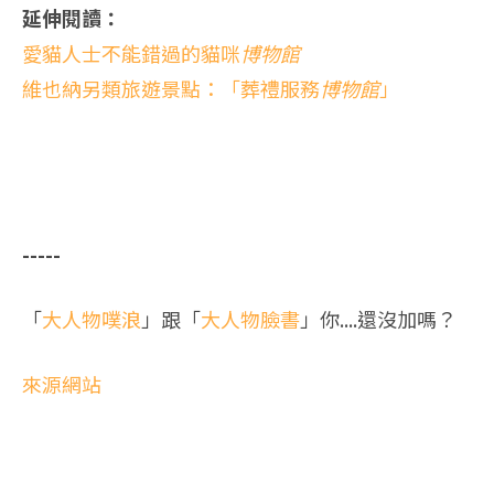
延伸閱讀：
愛貓人士不能錯過的貓咪
博物館
維也納另類旅遊景點：「葬禮服務
博物館
」
-----
「
大人物噗浪
」跟「
大人物臉書
」你....還沒加嗎？
來源網站