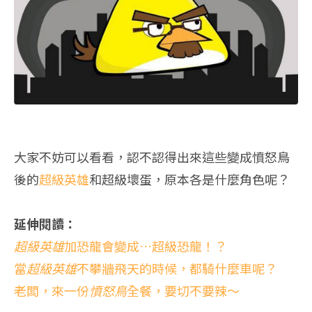
大家不妨可以看看，認不認得出來這些變成憤怒鳥
後的
超級英雄
和超級壞蛋，原本各是什麼角色呢？
延伸閱讀：
超級英雄
加恐龍會變成…超級恐龍！？
當
超級英雄
不攀牆飛天的時候，都騎什麼車呢？
老闆，來一份
憤怒鳥
全餐，要切不要辣～