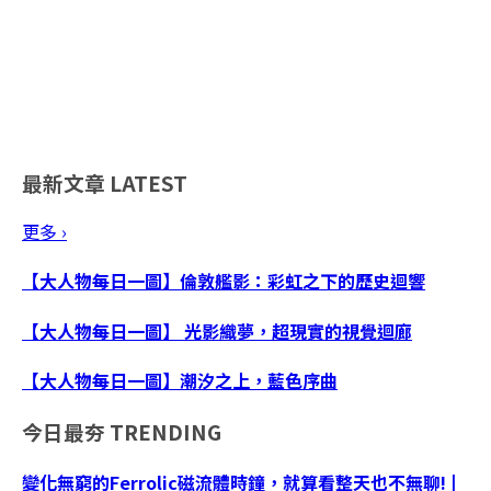
最新文章
LATEST
更多 ›
【大人物每日一圖】倫敦艦影：彩虹之下的歷史迴響
【大人物每日一圖】 光影織夢，超現實的視覺迴廊
【大人物每日一圖】潮汐之上，藍色序曲
今日最夯
TRENDING
變化無窮的Ferrolic磁流體時鐘，就算看整天也不無聊! |