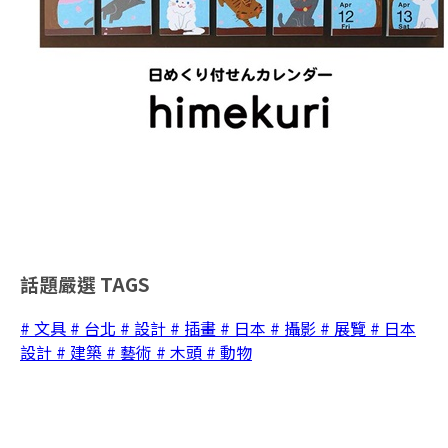
話題嚴選
TAGS
# 文具
# 台北
# 設計
# 插畫
# 日本
# 攝影
# 展覽
# 日本
設計
# 建築
# 藝術
# 木頭
# 動物