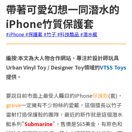
帶著可愛幻想一同潛水的
iPhone竹質保護套
#iPhone
#保護套
#竹子
#科技酷品
#潛水艇
編按:本文為大人物合作網站、專注於設計師玩具
Urban Vinyl Toy / Designer Toy領域的
VTSS Toys
提供。
要說目前市面上最受人矚目的iPhone
保護殼
(套)，
grove
一定擁有不少粉絲的愛戴，這個擅長以竹子
雷射打造保護殼的團隊，最近的新作就是這個潛水
艇系列"
Submarine
"，售價是$65美金，有原色和