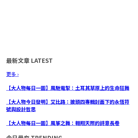
最新文章
LATEST
更多 ›
【大人物每日一圖】風馳電掣：土耳其草原上的生命狂舞
【大人物今日發明】艾比路：披頭四專輯封面下的永恆符
號與設計哲思
【大人物每日一圖】風箏之舞：翱翔天際的詩意長卷
今日最夯
TRENDING