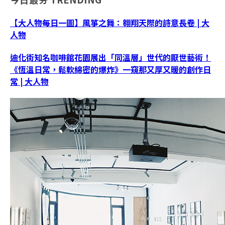
【大人物每日一圖】風箏之舞：翱翔天際的詩意長卷 | 大
人物
迪化街知名咖啡館花園展出「同溫層」世代的厭世藝術！
《恆溫日常，鬆軟綿密的爆炸》一窺那又厚又暖的創作日
常 | 大人物