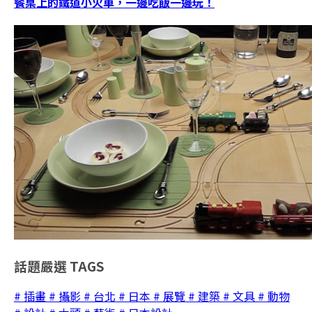
餐桌上的鐵道小火車，一邊吃飯一邊玩！
話題嚴選
TAGS
# 插畫
# 攝影
# 台北
# 日本
# 展覽
# 建築
# 文具
# 動物