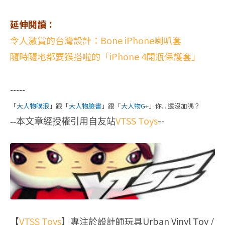
延伸閱讀：
令人激賞的台灣設計：Bone iPhone喇叭套
隨時隨地都要猴搭啦的「iPhone 4開瓶保護套」
-----
「
大人物噗浪
」跟「
大人物臉書
」跟「
大人物G+
」你....還沒加嗎？
VTSS Toys
--
--本文章經授權引用自友站
【
VTSS Toys
】專注於設計師玩具Urban Vinyl Toy /