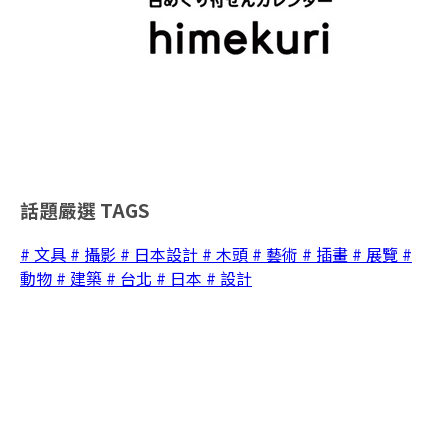
話題嚴選
TAGS
# 文具
# 攝影
# 日本設計
# 木頭
# 藝術
# 插畫
# 展覽
#
動物
# 建築
# 台北
# 日本
# 設計