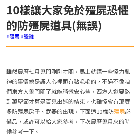
10樣讓大家免於殭屍恐懼
的防殭屍道具(無誤)
#殭屍
#避難
雖然農曆七月鬼門剛剛才關，馬上就講一些怪力亂
神的事情總是讓人心裡頭有點毛毛的，不過不像咱
們東方人鬼門關了就能稍微安心些，西方人還要熬
到萬聖節才算是百鬼出巡的結束，也難怪會有那麼
多防殭屍房子、武器的出現，下面這10樣防
殭屍
必
備品，或許可以給大家參考，下次農曆鬼月來的時
候參考一下。