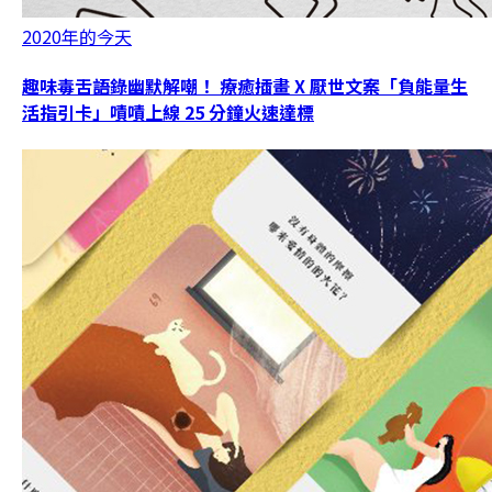
2020年的今天
趣味毒舌語錄幽默解嘲！ 療癒插畫 X 厭世文案「負能量生
活指引卡」嘖嘖上線 25 分鐘火速達標