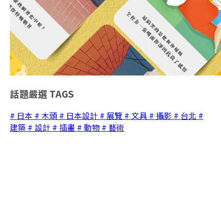
話題嚴選
TAGS
# 日本
# 木頭
# 日本設計
# 展覽
# 文具
# 攝影
# 台北
#
建築
# 設計
# 插畫
# 動物
# 藝術