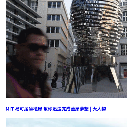
MIT 易可居貨櫃屋 幫你迅速完成蓋屋夢想 | 大人物