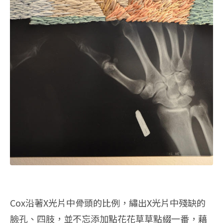
Cox沿著X光片中骨頭的比例，繡出X光片中殘缺的
臉孔、四肢，並不忘添加點花花草草點綴一番，藉