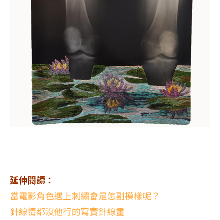
延伸閱讀：
當電影角色遇上刺繡會是怎副模樣呢？
針線情都沒他行的寫實針線畫