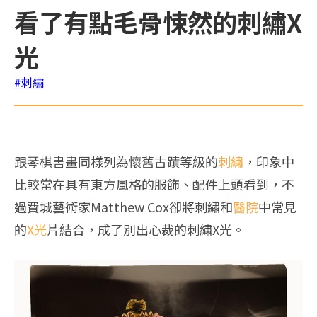
看了有點毛骨悚然的刺繡X
光
#刺繡
跟琴棋書畫同樣列為懷舊古蹟等級的
刺繡
，印象中
比較常在具有東方風格的服飾、配件上頭看到，不
過費城藝術家Matthew Cox卻將刺繡和
醫院
中常見
的
X光
片結合，成了別出心裁的刺繡X光。