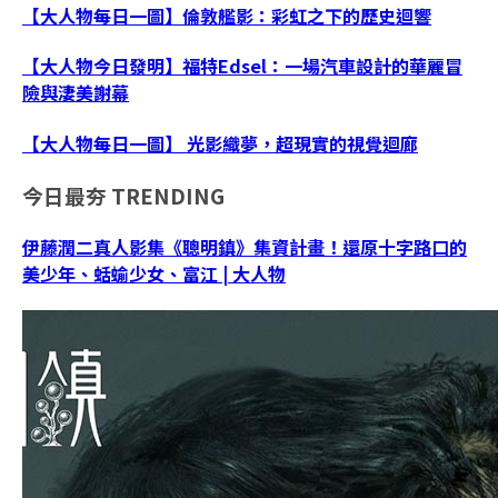
【大人物每日一圖】倫敦艦影：彩虹之下的歷史迴響
【大人物今日發明】福特Edsel：一場汽車設計的華麗冒
險與淒美謝幕
【大人物每日一圖】 光影織夢，超現實的視覺迴廊
今日最夯
TRENDING
伊藤潤二真人影集《聰明鎮》集資計畫！還原十字路口的
美少年、蛞蝓少女、富江 | 大人物