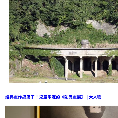
經典畫作搞鬼了！兒童限定的《鬧鬼畫展》 | 大人物