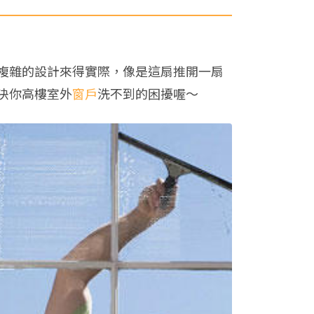
複雜的設計來得實際，像是這扇推開一扇
決你高樓室外
窗戶
洗不到的困擾喔～