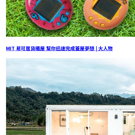
MIT 易可居貨櫃屋 幫你迅速完成蓋屋夢想 | 大人物