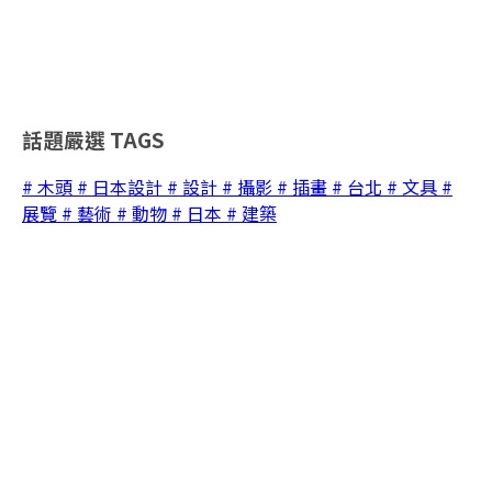
話題嚴選
TAGS
# 木頭
# 日本設計
# 設計
# 攝影
# 插畫
# 台北
# 文具
#
展覽
# 藝術
# 動物
# 日本
# 建築