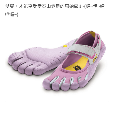
雙腳，才能享受當泰山赤足的原始感!!~(喔~伊~喔
咿喔~)