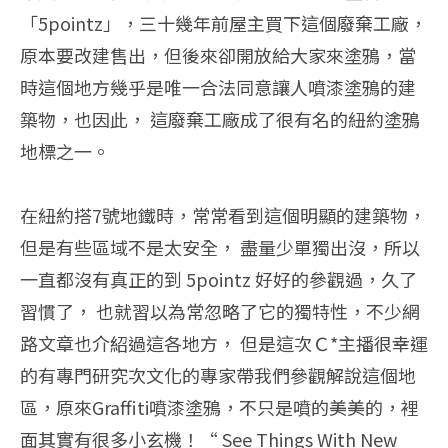
「5pointz」，三十幾年前屋主買下這個廢棄工廠，
原本要改建售出，但後來卻開放給大家來塗鴉，當
時這個地方幾乎是唯一合法同意讓人噴漆塗鴉的建
築物，也因此， 這廢棄工廠成了很有名的紐約塗鴉
地標之一。
在紐約搭7號地鐵時，常常看到這個明顯的建築物，
但是有些區域不是太安全， 盡量少單獨出沒，所以
一直都沒有真正的到 5pointz 好好的參觀過，久了
習慣了， 也就習以為常忽略了它的獨特性，不少網
路文章也介紹過這各地方， 但是這次Ｃ*主播很幸運
的有專門研究次文化的專家帶我們參觀解說這個地
區，原來Graffiti噴漆塗鴉，不只是噴的美美的，裡
面其實有很多小玄機！“ See Things With New