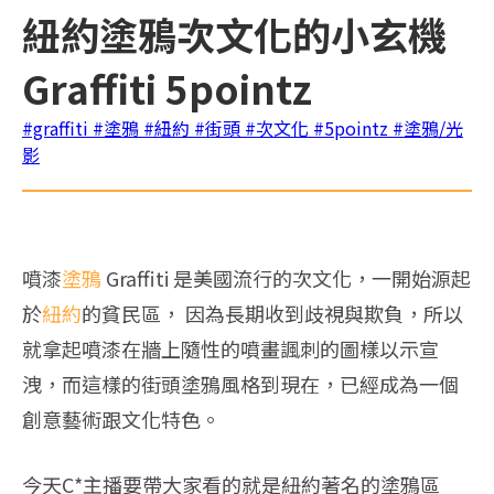
紐約塗鴉次文化的小玄機
Graffiti 5pointz
#graffiti
#塗鴉
#紐約
#街頭
#次文化
#5pointz
#塗鴉/光
影
噴漆
塗鴉
Graffiti 是美國流行的次文化，一開始源起
於
紐約
的貧民區， 因為長期收到歧視與欺負，所以
就拿起噴漆在牆上隨性的噴畫諷刺的圖樣以示宣
洩，而這樣的街頭塗鴉風格到現在，已經成為一個
創意藝術跟文化特色。
今天C*主播要帶大家看的就是紐約著名的塗鴉區