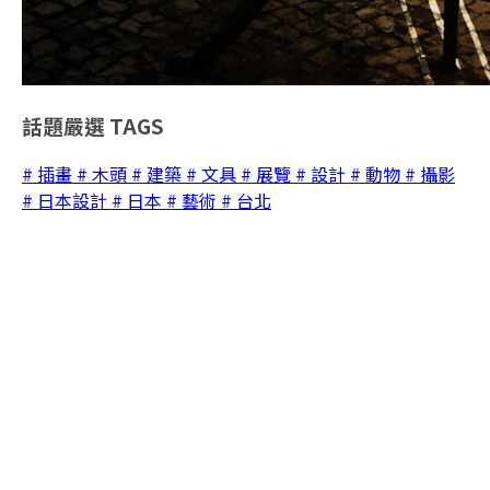
話題嚴選
TAGS
# 插畫
# 木頭
# 建築
# 文具
# 展覽
# 設計
# 動物
# 攝影
# 日本設計
# 日本
# 藝術
# 台北