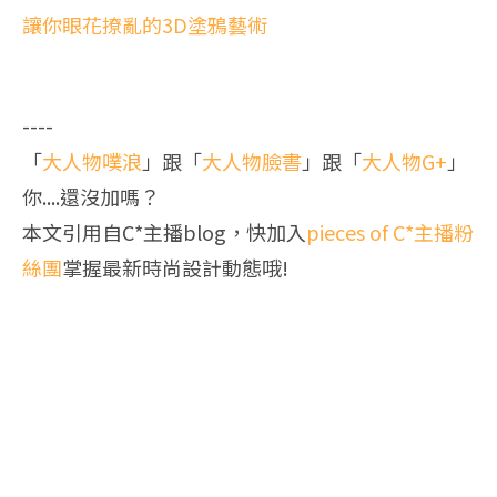
讓你眼花撩亂的3D塗鴉藝術
----
「
大人物噗浪
」跟「
大人物臉書
」跟「
大人物G+
」
你....還沒加嗎？
本文引用自C*主播blog，快加入
pieces of C*主播粉
絲團
掌握最新時尚設計動態哦!