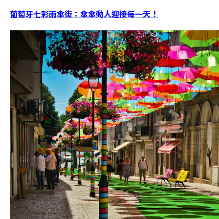
葡萄牙七彩雨傘街：傘傘動人迎接每一天！