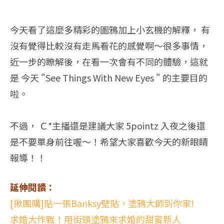
今天看了這麼多精彩的圖鴉加上小玄機的解釋， 有
沒有覺得比較沒有走馬看花的感覺啊～很多事情，
近一步的瞭解後，在看一次會有不同的體驗，這就
是 今天 "See Things With New Eyes " 的主要目的
啦。
不過， Ｃ*主播還是建議大家 5pointz 入夜之後還
是不要單身前往喔～！希望大家喜歡今天的新眼睛
報導！！
延伸閱讀：
[揪團購]貼一張Banksy壁貼，塗鴉大師到你家!
求婚大作戰！用街頭塗鴉來求婚的甜蜜新人