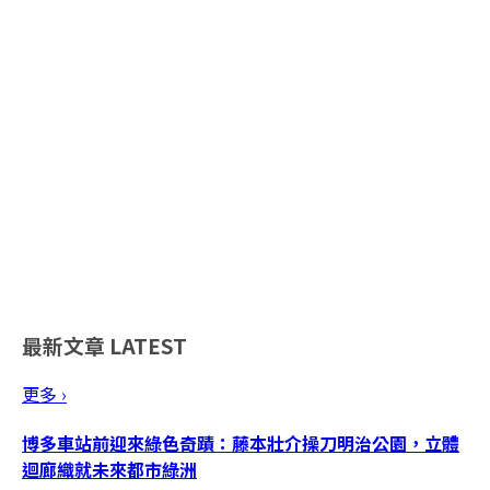
最新文章
LATEST
更多 ›
博多車站前迎來綠色奇蹟：藤本壯介操刀明治公園，立體
迴廊織就未來都市綠洲