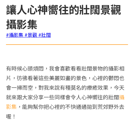
讓人心神嚮往的壯闊景觀
攝影集
#攝影集
#景觀
#壯闊
有時候心頭煩悶，我會喜歡看看壯闊景物的攝影相
片，彷彿看著這些美麗如畫的景色，心裡的鬱悶也
會一掃而空，對我來說有種莫名的療癒效果，今天
就來跟大家分享一些同樣會令人心神嚮往的壯闊
攝
影集
，能夠幫你把心裡的不快通通拋到荒郊野外去
喔！