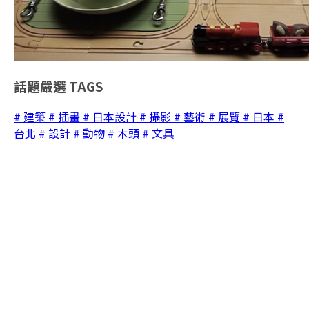
話題嚴選
TAGS
# 建築
# 插畫
# 日本設計
# 攝影
# 藝術
# 展覽
# 日本
#
台北
# 設計
# 動物
# 木頭
# 文具