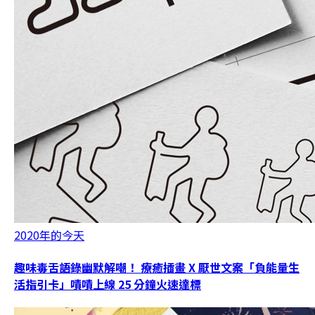
2020年的今天
趣味毒舌語錄幽默解嘲！ 療癒插畫 X 厭世文案「負能量生
活指引卡」嘖嘖上線 25 分鐘火速達標