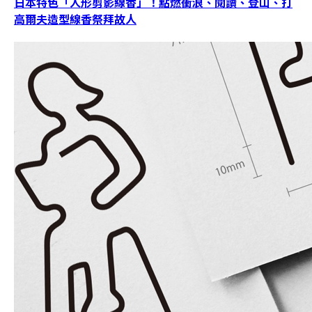
日本特色「人形剪影線香」！點燃衝浪、閱讀、登山、打
高爾夫造型線香祭拜故人