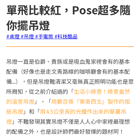
單飛比較紅，Pose超多隨
你擺吊燈
#桌燈
#吊燈
#手電筒
#科技酷品
吊燈一直是伯爵、貴族或是吸血鬼家裡會有的基本
配備（好像也是走文青路線的咖啡廳會有的基本配
備...），但是吊燈難清潔又毫無真正照明功能也是眾
所周知，從之前介紹過的「
生活小綠意！綠意盎然
的溫室吊燈
」、「
用數百張『東南西北』製作的摺
紙吊燈
」和「
用4.5公里長的光纖作出來的華麗吊
燈
」不難發現其實吊燈不僅是人人心中家裡最理想
的配備之外，也是設計師們最好發揮的題材阿！