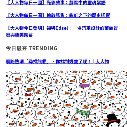
【大人物每日一圖】光影敘事：靜默中的靈魂絮語
【大人物每日一圖】倫敦艦影：彩虹之下的歷史迴響
【大人物今日發明】福特Edsel：一場汽車設計的華麗冒
險與淒美謝幕
今日最夯
TRENDING
網路熱潮「尋找熊貓」，你找到幾隻了呢！ | 大人物