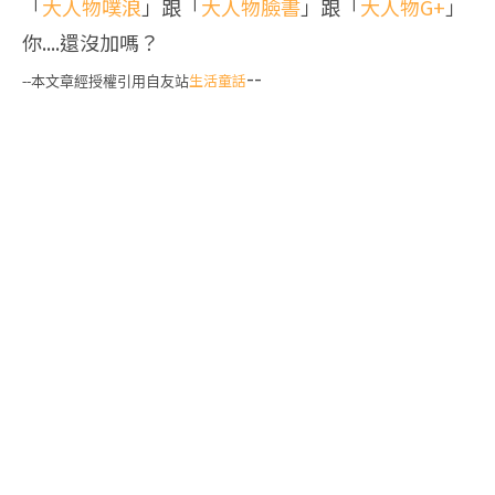
「
大人物噗浪
」跟「
大人物臉書
」跟「
大人物G+
」
你....還沒加嗎？
--
生活童話
--本文章經授權引用自友站