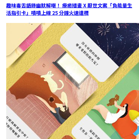
趣味毒舌語錄幽默解嘲！ 療癒插畫 X 厭世文案「負能量生
活指引卡」嘖嘖上線 25 分鐘火速達標