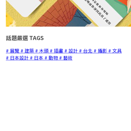
話題嚴選
TAGS
# 展覽
# 建築
# 木頭
# 插畫
# 設計
# 台北
# 攝影
# 文具
# 日本設計
# 日本
# 動物
# 藝術