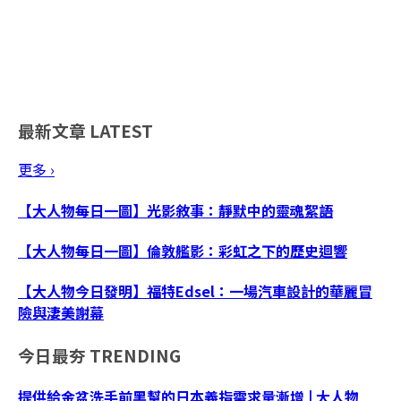
最新文章
LATEST
更多 ›
【大人物每日一圖】光影敘事：靜默中的靈魂絮語
【大人物每日一圖】倫敦艦影：彩虹之下的歷史迴響
【大人物今日發明】福特Edsel：一場汽車設計的華麗冒
險與淒美謝幕
今日最夯
TRENDING
提供給金盆洗手前黑幫的日本義指需求量漸增 | 大人物