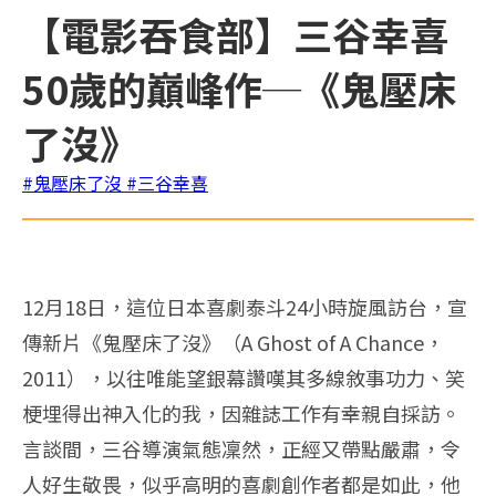
【電影吞食部】三谷幸喜
50歲的巔峰作─《鬼壓床
了沒》
#鬼壓床了沒
#三谷幸喜
12月18日，這位日本喜劇泰斗24小時旋風訪台，宣
傳新片《鬼壓床了沒》（A Ghost of A Chance，
2011），以往唯能望銀幕讚嘆其多線敘事功力、笑
梗埋得出神入化的我，因雜誌工作有幸親自採訪。
言談間，三谷導演氣態凜然，正經又帶點嚴肅，令
人好生敬畏，似乎高明的喜劇創作者都是如此，他