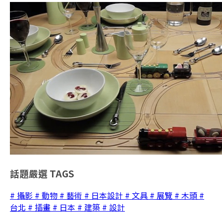
話題嚴選
TAGS
# 攝影
# 動物
# 藝術
# 日本設計
# 文具
# 展覽
# 木頭
#
台北
# 插畫
# 日本
# 建築
# 設計