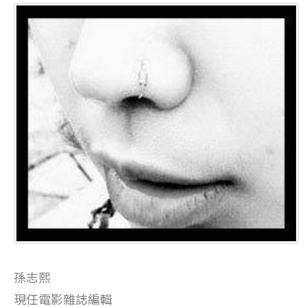
孫志熙
現任電影雜誌編輯