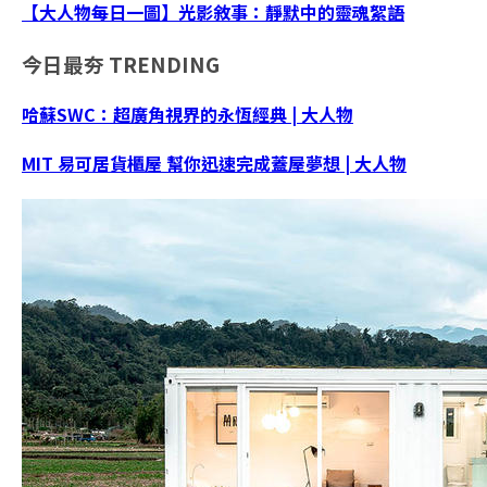
【大人物每日一圖】光影敘事：靜默中的靈魂絮語
今日最夯
TRENDING
哈蘇SWC：超廣角視界的永恆經典 | 大人物
MIT 易可居貨櫃屋 幫你迅速完成蓋屋夢想 | 大人物