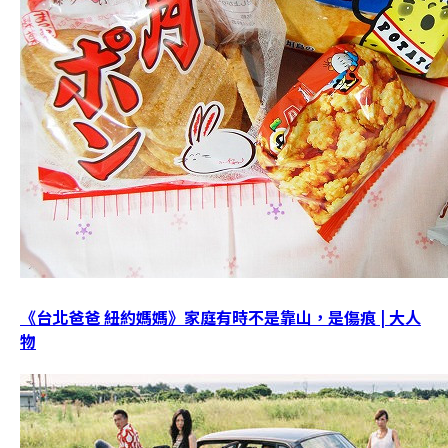
《台北爸爸 紐約媽媽》家庭有時不是靠山，是傷痕 | 大人
物