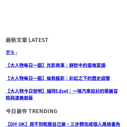
最新文章
LATEST
更多 ›
【大人物每日一圖】光影敘事：靜默中的靈魂絮語
【大人物每日一圖】倫敦艦影：彩虹之下的歷史迴響
【大人物今日發明】福特Edsel：一場汽車設計的華麗冒
險與淒美謝幕
今日最夯
TRENDING
【DIY OK】買不到乾脆自己做，三步驟完成個人風格書角