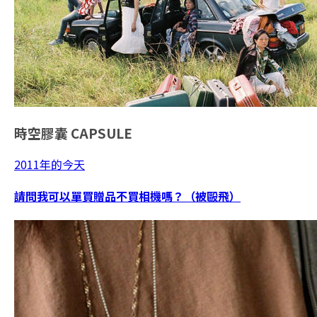
時空膠囊
CAPSULE
2011年的今天
請問我可以單買贈品不買相機嗎？（被毆飛）