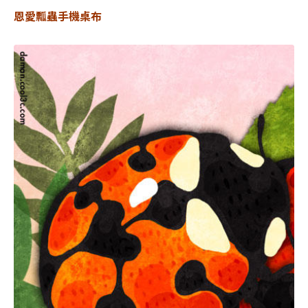
恩愛瓢蟲手機桌布