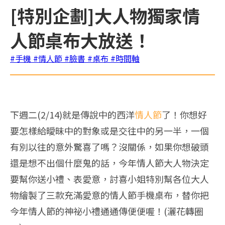
[特別企劃]大人物獨家情
人節桌布大放送！
#手機
#情人節
#臉書
#桌布
#時間軸
下週二(2/14)就是傳說中的西洋
情人節
了！你想好
要怎樣給曖昧中的對象或是交往中的另一半，一個
有別以往的意外驚喜了嗎？沒關係，如果你想破頭
還是想不出個什麼鬼的話，今年情人節大人物決定
要幫你送小禮、表愛意，討喜小姐特別幫各位大人
物繪製了三款充滿愛意的情人節手機桌布，替你把
今年情人節的神祕小禮通通傳便便喔！(灑花轉圈