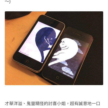
～)
才華洋溢、鬼靈精怪的討喜小姐，超有誠意地一口