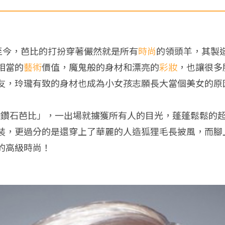
推出至今，芭比的打扮穿著儼然就是所有
時尚
的領頭羊，其製造
相當的
藝術
價值，魔鬼般的身材和漂亮的
彩妝
，也讓很多
友，玲瓏有致的身材也成為小女孩志願長大當個美女的原
ing金髮碧眼鑽石芭比」，一出場就擄獲所有人的目光，蓬蓬鬆
裝，更過分的是還穿上了華麗的人造狐狸毛長披風，而腳
的高級時尚！