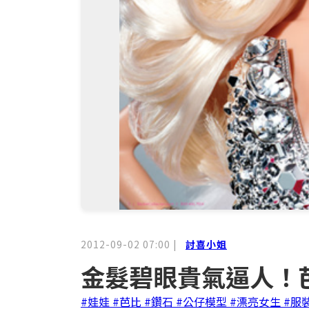
2012-09-02 07:00
|
討喜小姐
金髮碧眼貴氣逼人！
#娃娃
#芭比
#鑽石
#公仔模型
#漂亮女生
#服