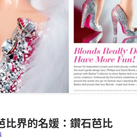
芭比界的名媛：鑽石芭比
裝