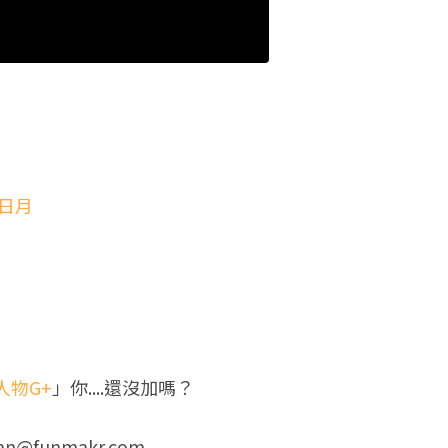
日月
人物G+
」你....還沒加嗎？
an@funmakr.com