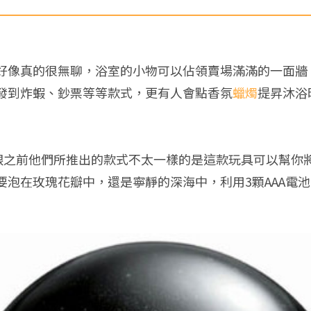
好像真的很無聊，浴室的小物可以佔領賣場滿滿的一面牆
發到炸蝦、鈔票等等款式，更有人會點香氛
蠟燭
提昇沐浴
跟之前他們所推出的款式不太一樣的是這款玩具可以幫你
要泡在玫瑰花瓣中，還是寧靜的深海中，利用3顆AAA電