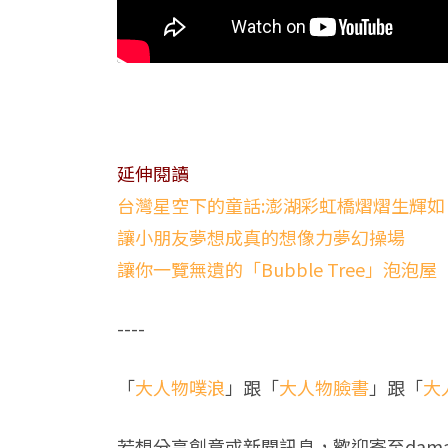
延伸閱讀
台灣星空下的童話:澎湖彩虹橋熠熠生輝如
讓小朋友夢想成真的想像力夢幻操場
讓你一覽無遺的「Bubble Tree」泡泡屋
----
「
大人物噗浪
」跟「
大人物臉書
」跟「
大
若想分享創意或新聞訊息，歡迎寄至
dam