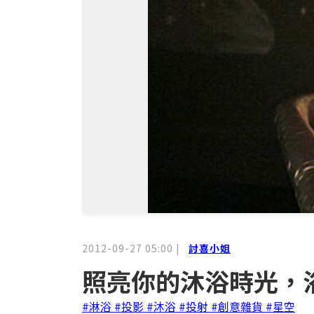
2012-09-27 05:00
|
討喜小姐
照亮你的沐浴時光，
#淋浴
#投影
#沐浴
#投射
#創意雜貨
#星空