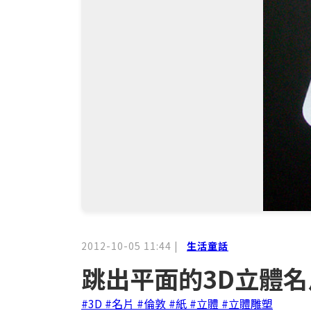
2012-10-05 11:44
|
生活童話
跳出平面的3D立體
#3D
#名片
#倫敦
#紙
#立體
#立體雕塑