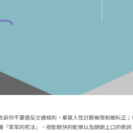
告訴你不要違反交通規則，畢竟人性討厭被限制被糾正；
種「笨笨的死法」，搭配輕快的配樂以及朗朗上口的歌詞