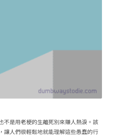
也不是用老梗的生離死別來賺人熱淚。該
，讓人們很輕鬆地就能理解這些愚蠢的行