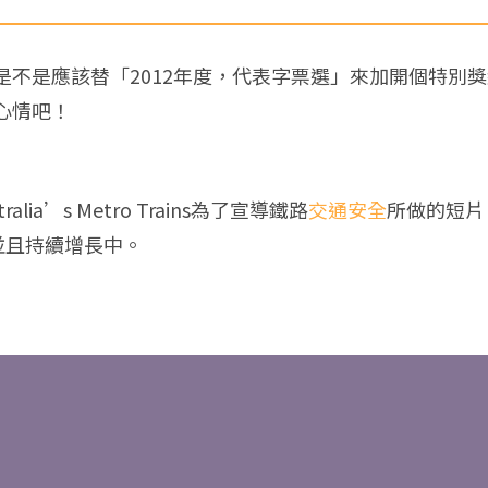
是不是應該替「2012年度，代表字票選」來加開個特別
心情吧！
lia’s Metro Trains為了宣導鐵路
交通安全
所做的短片
並且持續增長中。