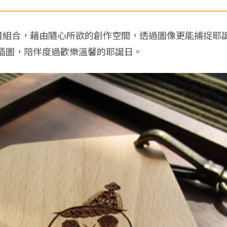
插畫組合，藉由隨心所欲的創作空間，透過圖像更能捕捉耶
插圖，陪伴度過歡樂溫馨的耶誕日。