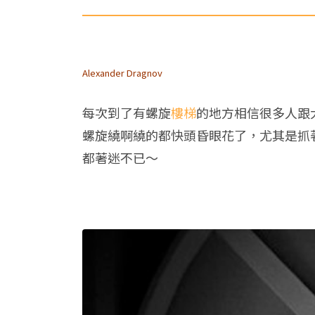
Alexander Dragnov
每次到了有螺旋
樓梯
的地方相信很多人跟
螺旋繞啊繞的都快頭昏眼花了，尤其是抓
都著迷不已～