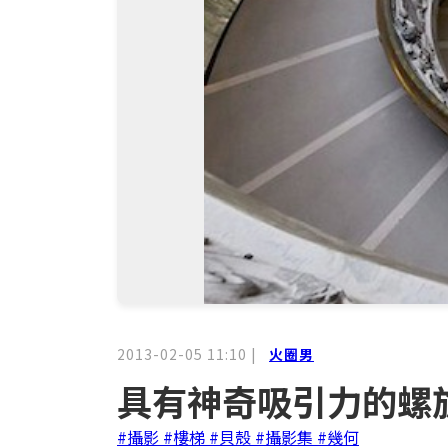
2013-02-05 11:10
|
火圈男
具有神奇吸引力的螺
#攝影
#樓梯
#貝殼
#攝影集
#幾何