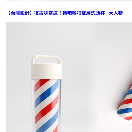
【台灣設計】復古味當道！轉吧轉吧雙層洗頭杯 | 大人物