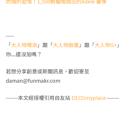
燃燒的愛情！1,500顆蠟燭融出的Adele 畫像
----
「
大人物噗浪
」跟「
大人物臉書
」跟「
大人物G+
」
你....還沒加嗎？
若想分享創意或新聞訊息，歡迎寄至
daman@funmakr.com
------本文經授權引用自友站
DECOmyplace
------