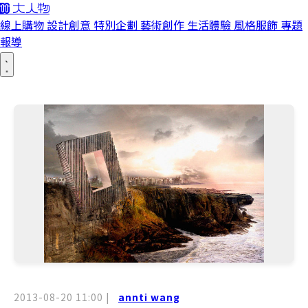
線上購物
設計創意
特別企劃
藝術創作
生活體驗
風格服飾
專題
報導
2013-08-20 11:00
|
annti wang