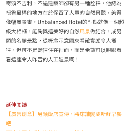
霉頭不吉利，不過建築師卻有另一種詮釋，他認為
祕魯最棒的地方在於保留了大量的自然景觀，美得
像幅風景畫，Unbalanced Hotel的型態就像一個超
級大相框，能夠與這美好的自然
風景
做結合，成另
類的名勝景點，從概念示意圖來看確實頗令人嚮
往，但可不是嚮往住在裡面，而是希望可以親眼看
看這座令人咋舌的人工造景啊！
延伸閱讀
【廣告創意】另類飯店宣傳，將床舖變成新鮮早餐
吧