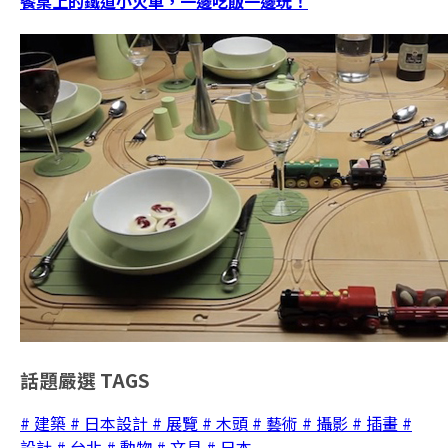
餐桌上的鐵道小火車，一邊吃飯一邊玩！
話題嚴選
TAGS
# 建築
# 日本設計
# 展覽
# 木頭
# 藝術
# 攝影
# 插畫
#
設計
# 台北
# 動物
# 文具
# 日本