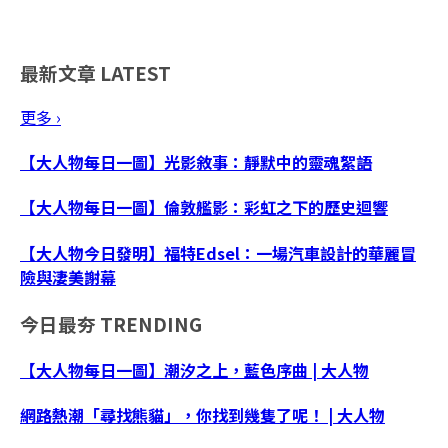
最新文章
LATEST
更多 ›
【大人物每日一圖】光影敘事：靜默中的靈魂絮語
【大人物每日一圖】倫敦艦影：彩虹之下的歷史迴響
【大人物今日發明】福特Edsel：一場汽車設計的華麗冒
險與淒美謝幕
今日最夯
TRENDING
【大人物每日一圖】潮汐之上，藍色序曲 | 大人物
網路熱潮「尋找熊貓」，你找到幾隻了呢！ | 大人物