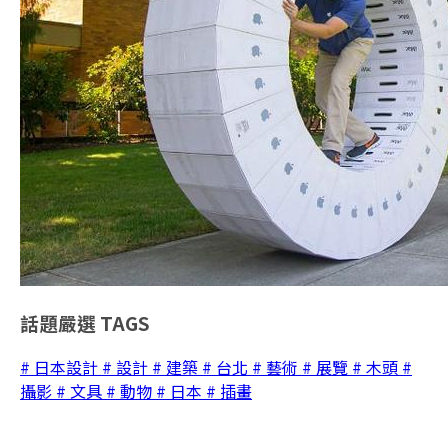
話題嚴選
TAGS
# 日本設計
# 設計
# 建築
# 台北
# 藝術
# 展覽
# 木頭
#
攝影
# 文具
# 動物
# 日本
# 插畫