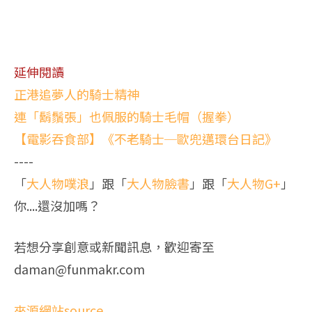
延伸閱讀
正港追夢人的騎士精神
連「鬍鬚張」也佩服的騎士毛帽（握拳）
【電影吞食部】《不老騎士─歐兜邁環台日記》
----
「
大人物噗浪
」跟「
大人物臉書
」跟「
大人物G+
」
你....還沒加嗎？
若想分享創意或新聞訊息，歡迎寄至
daman@funmakr.com
來源網站source