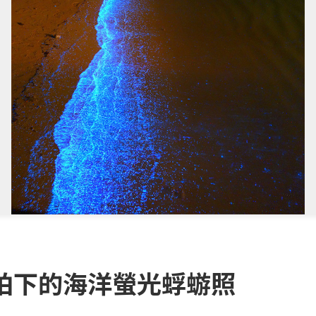
拍下的海洋螢光蜉蝣照