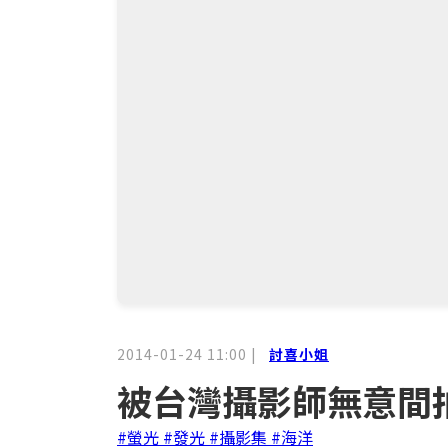
2014-01-24 11:00
|
討喜小姐
被台灣攝影師無意間
#螢光
#發光
#攝影集
#海洋