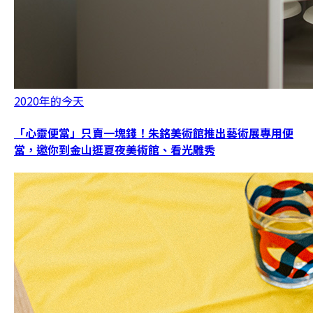
2020年的今天
「心靈便當」只賣一塊錢！朱銘美術館推出藝術展專用便
當，邀你到金山逛夏夜美術館、看光雕秀