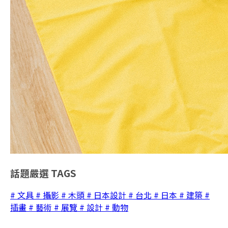
話題嚴選
TAGS
# 文具
# 攝影
# 木頭
# 日本設計
# 台北
# 日本
# 建築
#
插畫
# 藝術
# 展覽
# 設計
# 動物