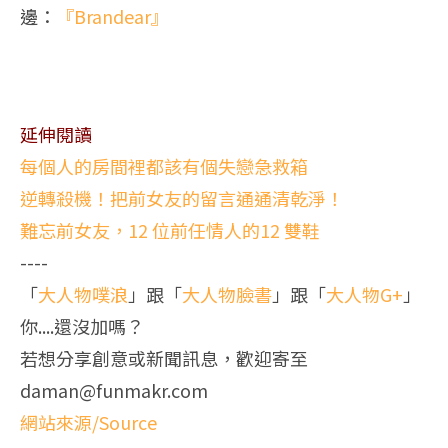
邊：
『Brandear』
延伸閱讀
每個人的房間裡都該有個失戀急救箱
逆轉殺機！把前女友的留言通通清乾淨！
難忘前女友，12 位前任情人的12 雙鞋
----
「
大人物噗浪
」跟「
大人物臉書
」跟「
大人物G+
」
你....還沒加嗎？
若想分享創意或新聞訊息，歡迎寄至
daman@funmakr.com
網站來源/Source