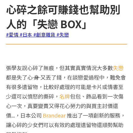
心碎之餘可賺錢也幫助別
人的「失戀 BOX」
#愛情
#日本
#創意雜貨
#失戀
張學友說心碎了無痕，但其實真實情況大多數
失戀
都是失了心
身
又丟了錢，在談戀愛過程中，難免會
有很多遺留物，比較好處理的可能是卡片或情書至
少還可以憤怒的撕碎，
名牌
包包、飾品看到一次傷
心一次，真要變賣又得花心勞力的與買主討價還
價...，日本公司
Brandear
推出了一項創新的服務，
讓心碎的少女們可以有效的處理遺留物還順勢幫助