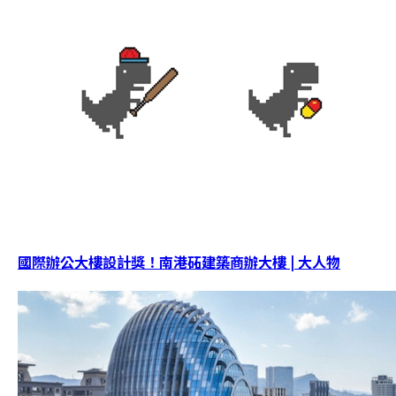
國際辦公大樓設計獎！南港砳建築商辦大樓 | 大人物