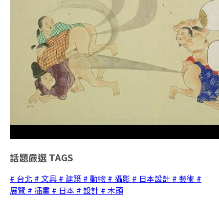
話題嚴選
TAGS
# 台北
# 文具
# 建築
# 動物
# 攝影
# 日本設計
# 藝術
#
展覽
# 插畫
# 日本
# 設計
# 木頭