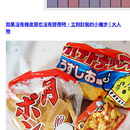
如果沒有橡皮筋也沒有膠帶時，立刻封裝的小撇步 | 大人
物