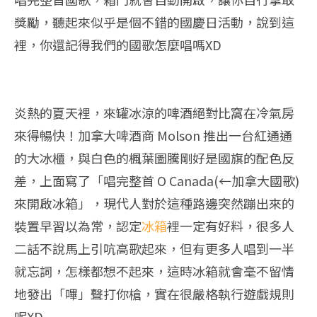
獎勵，聽起來似乎是個不錯的國慶日活動，說到這
裡，你還記得我們的國歌怎麼唱嗎XD
炎熱的夏天裡，來罐冰涼的啤酒絕對比窩在冷氣房
來得暢快！加拿大啤酒商 Molson 推出一台紅通通
的大冰櫃，與白色的楓葉圖騰剛好是國旗的配色反
差，上面寫了「唱完整首 O Canada(←加拿大國歌)
來開啟冰箱」，現代人對於這種路邊突然蹦出來的
裝置早習以為常，認定
冰箱
裡一定有好料，很多人
二話不說馬上引吭高歌起來，但有更多人唱到一半
就忘詞，怎樣都想不起來，這時冰箱就會毫不留情
地發出「嗶」聲打你槍，實在很嚴格執行遊戲規則
呢XD