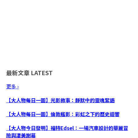
最新文章
LATEST
更多 ›
【大人物每日一圖】光影敘事：靜默中的靈魂絮語
【大人物每日一圖】倫敦艦影：彩虹之下的歷史迴響
【大人物今日發明】福特Edsel：一場汽車設計的華麗冒
險與淒美謝幕