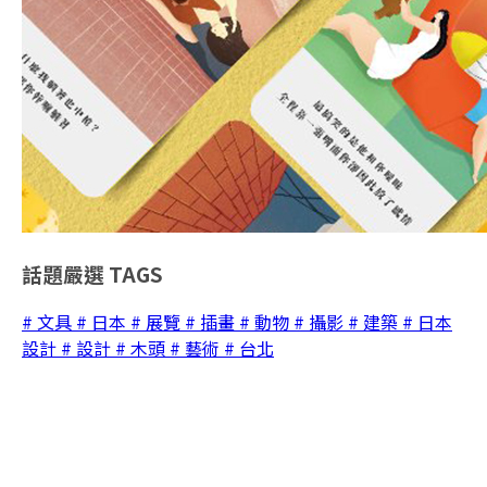
話題嚴選
TAGS
# 文具
# 日本
# 展覽
# 插畫
# 動物
# 攝影
# 建築
# 日本
設計
# 設計
# 木頭
# 藝術
# 台北