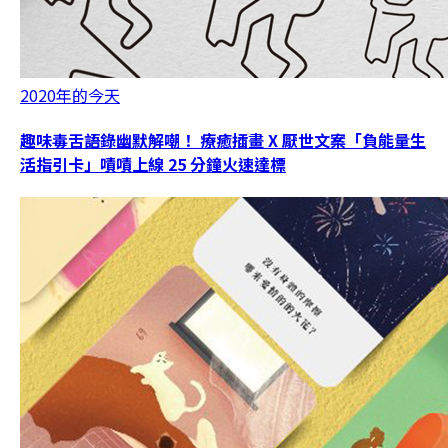
2020年的今天
趣味毒舌語錄幽默解嘲！ 療癒插畫 X 厭世文案「負能量生
活指引卡」嘖嘖上線 25 分鐘火速達標