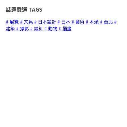
話題嚴選
TAGS
# 展覽
# 文具
# 日本設計
# 日本
# 藝術
# 木頭
# 台北
#
建築
# 攝影
# 設計
# 動物
# 插畫