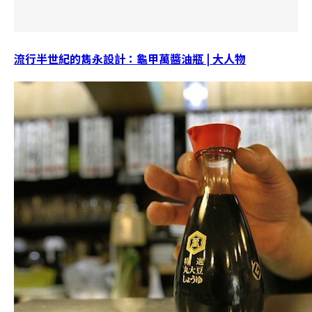
流行半世紀的雋永設計：龜甲萬醬油瓶 | 大人物