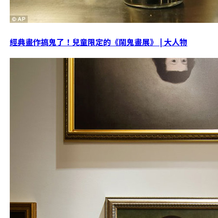
經典畫作搞鬼了！兒童限定的《鬧鬼畫展》 | 大人物