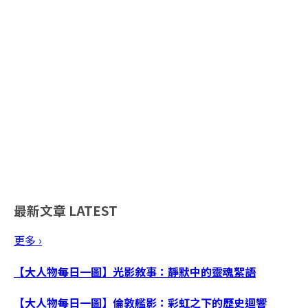
最新文章
LATEST
更多 ›
【大人物每日一圖】光影敘事：靜默中的靈魂絮語
【大人物每日一圖】倫敦艦影：彩虹之下的歷史迴響