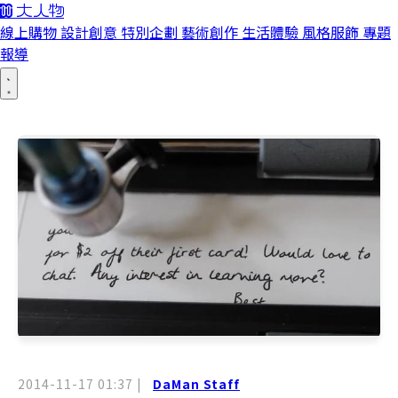
線上購物
設計創意
特別企劃
藝術創作
生活體驗
風格服飾
專題
報導
2014-11-17 01:37
|
DaMan Staff