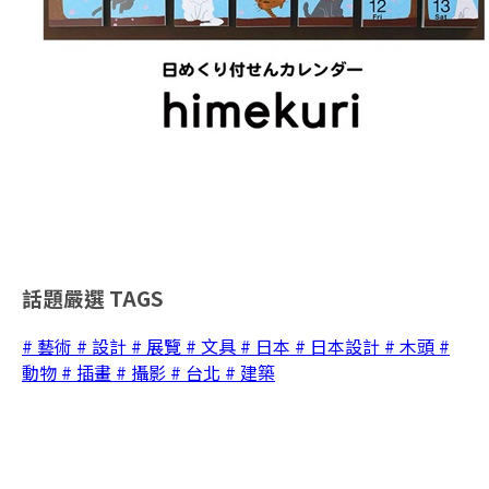
話題嚴選
TAGS
# 藝術
# 設計
# 展覽
# 文具
# 日本
# 日本設計
# 木頭
#
動物
# 插畫
# 攝影
# 台北
# 建築