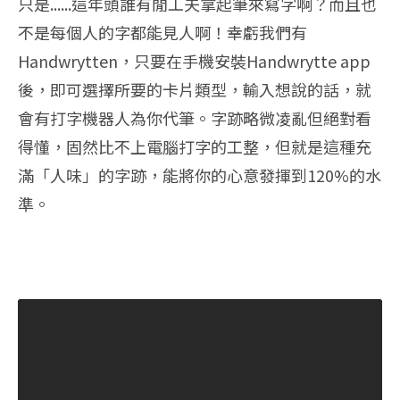
只是......這年頭誰有閒工夫拿起筆來寫字啊？而且也
不是每個人的字都能見人啊！幸虧我們有
Handwrytten，只要在手機安裝Handwrytte app
後，即可選擇所要的卡片類型，輸入想說的話，就
會有打字機器人為你代筆。字跡略微凌亂但絕對看
得懂，固然比不上電腦打字的工整，但就是這種充
滿「人味」的字跡，能將你的心意發揮到120%的水
準。