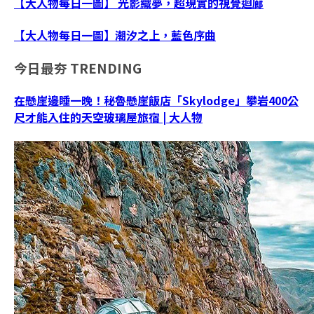
【大人物每日一圖】 光影織夢，超現實的視覺迴廊
【大人物每日一圖】潮汐之上，藍色序曲
今日最夯
TRENDING
在懸崖邊睡一晚！秘魯懸崖飯店「Skylodge」攀岩400公
尺才能入住的天空玻璃屋旅宿 | 大人物